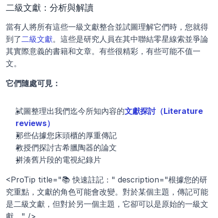
二級文獻：分析與解讀
當有人將所有這些一級文獻整合並試圖理解它們時，您就得
到了
二級文獻
。這些是研究人員在其中聯結零星線索並爭論
其實際意義的書籍和文章。有些很精彩，有些可能不值一
文。
它們隨處可見：
試圖整理出我們迄今所知內容的
文獻探討（Literature 
reviews）
那些佔據您床頭櫃的厚重傳記
教授們探討古希臘陶器的論文
拼湊舊片段的電視紀錄片
<ProTip title="📚 快速註記：" description="根據您的研
究重點，文獻的角色可能會改變。對於某個主題，傳記可能
是二級文獻，但對於另一個主題，它卻可以是原始的一級文
獻。" />