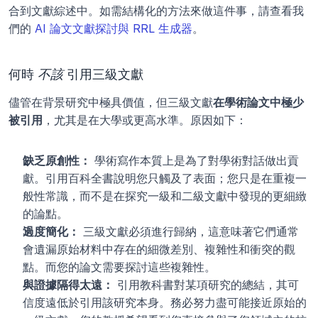
合到文獻綜述中。如需結構化的方法來做這件事，請查看我
們的 
AI 論文文獻探討與 RRL 生成器
。
何時 
不該
 引用三級文獻
儘管在背景研究中極具價值，但三級文獻
在學術論文中極少
被引用
，尤其是在大學或更高水準。原因如下：
缺乏原創性：
 學術寫作本質上是為了對學術對話做出貢
獻。引用百科全書說明您只觸及了表面；您只是在重複一
般性常識，而不是在探究一級和二級文獻中發現的更細緻
的論點。
過度簡化：
 三級文獻必須進行歸納，這意味著它們通常
會遺漏原始材料中存在的細微差別、複雜性和衝突的觀
點。而您的論文需要探討這些複雜性。
與證據隔得太遠：
 引用教科書對某項研究的總結，其可
信度遠低於引用該研究本身。務必努力盡可能接近原始的