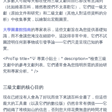
大多數人可能每天都在使用三級文獻而自己卻沒有意識到
（比如維基百科，雖然教授們不太喜歡它）。它們從一級文
獻（原始文件和研究）和二級文獻（其他人對這些資料的分
析）中收集事實，以繪製出宏觀圖景。
大學圖書館指南
的專家表示，這些文獻旨在為您提供基礎知
識，而不會讓您淹沒在細節中。這說得非常中肯。它們不試
圖證明任何新事物或引發爭論——它們只是呈現已知的事
實。
<ProTip title="💡 專業小貼士：" description="檢查三級
文獻中的參考文獻列表。它們通常會為您指明所需的原始研
究和專家分析。" />
三級文獻的核心目的
現在已經沒有人會為了好玩而坐下來讀百科全書了，但這些
龐大的工具書（以及它們的數位版）仍然非常有價值——它
們組織了堆積如山的信息，否則您大得花費無盡的時間才能