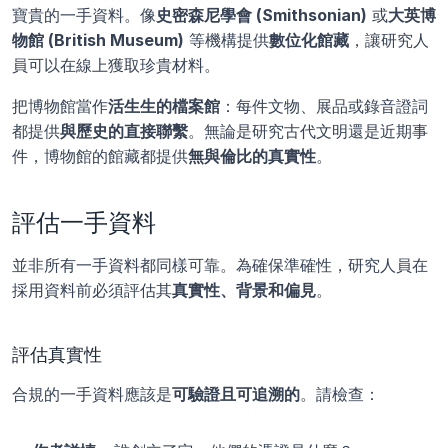
寶貴的一手資料。像
史密森尼學會 (Smithsonian)
 或
大英博
物館 (British Museum)
 等機構提供
數位化館藏
，讓研究人
員可以在線上獲取珍貴材料。
把博物館當作
活生生的檔案館
：每件文物、展品或錄音證詞
都提供
與歷史的直接聯繫
。無論是研究古代文明還是近期事
件，博物館的館藏都提供
無與倫比的真實性
。
評估一手資料
並非所有一手資料都同樣可靠。為確保準確性，研究人員在
採用資料前必須評估其
真實性、背景和偏見
。
評估真實性
合規的一手資料應該是
可驗證且可追溯的
。請檢查：