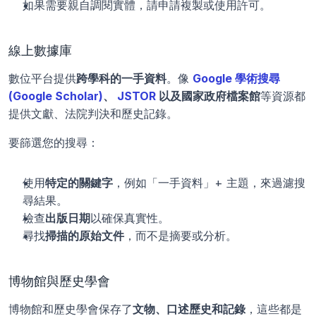
如果需要親自調閱實體，請申請複製或使用許可。
線上數據庫
數位平台提供
跨學科的一手資料
。像 
Google 學術搜尋 
(Google Scholar)
、
 JSTOR
 以及國家政府檔案館
等資源都
提供文獻、法院判決和歷史記錄。
要篩選您的搜尋：
使用
特定的關鍵字
，例如「一手資料」+ 主題，來過濾搜
尋結果。
檢查
出版日期
以確保真實性。
尋找
掃描的原始文件
，而不是摘要或分析。
博物館與歷史學會
博物館和歷史學會保存了
文物、口述歷史和記錄
，這些都是