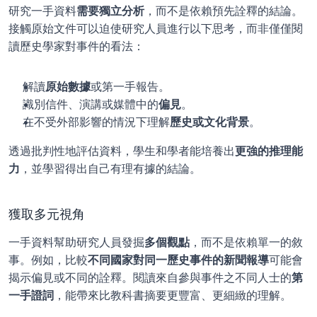
研究一手資料
需要獨立分析
，而不是依賴預先詮釋的結論。
接觸原始文件可以迫使研究人員進行以下思考，而非僅僅閱
讀歷史學家對事件的看法：
解讀
原始數據
或第一手報告。
識別信件、演講或媒體中的
偏見
。
在不受外部影響的情況下理解
歷史或文化背景
。
透過批判性地評估資料，學生和學者能培養出
更強的推理能
力
，並學習得出自己有理有據的結論。
獲取多元視角
一手資料幫助研究人員發掘
多個觀點
，而不是依賴單一的敘
事。例如，比較
不同國家對同一歷史事件的新聞報導
可能會
揭示偏見或不同的詮釋。閱讀來自參與事件之不同人士的
第
一手證詞
，能帶來比教科書摘要更豐富、更細緻的理解。