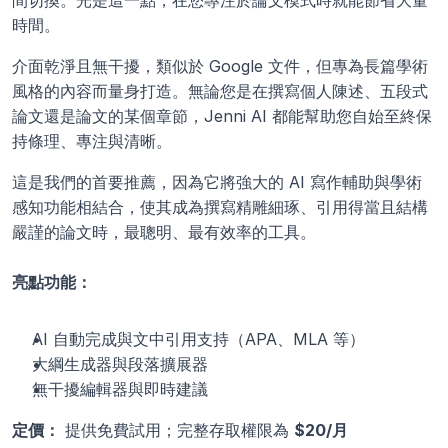
間切換。光是這一點，在您專注於論文模式時就能節省大量
時間。
介面乾淨且無干擾，類似於 Google 文件，但專為長篇學術
風格的內容而量身打造。無論您是在撰寫個人陳述、五段式
論文還是論文的某個章節，Jenni AI 都能幫助您自始至終保
持條理、專注與清晰。
這是我們的首要推薦，因為它將強大的 AI 寫作輔助與學術
感知功能相結合，使其成為撰寫精雕細琢、引用得當且結構
嚴謹的論文時，最聰明、最有效率的工具。
亮點功能：
AI 自動完成與文中引用支持（APA、MLA 等）
大綱生成器與段落擴展器
無干擾編輯器與即時建議
定價：
 提供免費試用；完整存取權限為 
$20/月