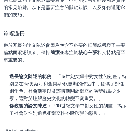
撰寫高效的論文陳述需要避免一些可能損害清晰度和連貫性
的常見陷阱。以下是需要注意的關鍵錯誤，以及如何避開它
們的技巧。
篇幅過長
過於冗長的論文陳述會因為包含不必要的細節或稀釋了主要
論點而混淆讀者。保持
簡潔
並專注於
核心主張
和支持點是至
關重要的。
過長論文陳述的範例：
「19世紀文學中對女性的刻畫，特
別是在簡·奧斯汀和查爾斯·狄更斯的作品中，提供了對性
別角色、社會期望以及該時期關於獨立的演變觀點之洞
察，這對於理解歷史文化的轉變至關重要。」
修改後的論文陳述：
「19世紀文學中對女性的刻畫，揭示
了社會對性別角色和獨立性不斷演變的態度。」