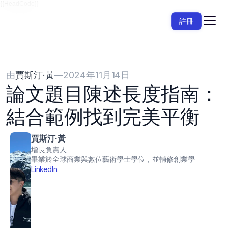
{{HeadCode}}
註冊
由
賈斯汀·黃
—
2024年11月14日
論文題目陳述長度指南：
結合範例找到完美平衡
賈斯汀·黃
增長負責人
畢業於全球商業與數位藝術學士學位，並輔修創業學
LinkedIn