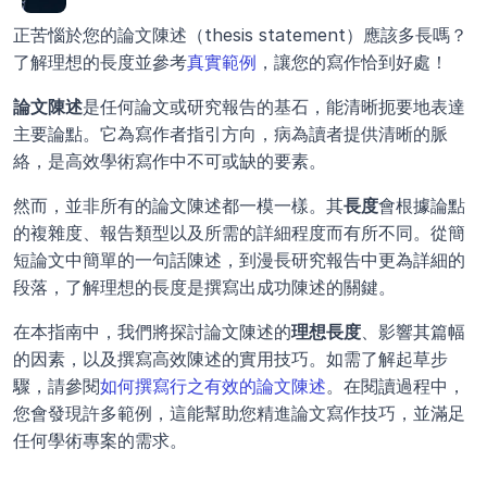
正苦惱於您的論文陳述（thesis statement）應該多長嗎？
了解理想的長度並參考
真實範例
，讓您的寫作恰到好處！
論文陳述
是任何論文或研究報告的基石，能清晰扼要地表達
主要論點。它為寫作者指引方向，病為讀者提供清晰的脈
絡，是高效學術寫作中不可或缺的要素。
然而，並非所有的論文陳述都一模一樣。其
長度
會根據論點
的複雜度、報告類型以及所需的詳細程度而有所不同。從簡
短論文中簡單的一句話陳述，到漫長研究報告中更為詳細的
段落，了解理想的長度是撰寫出成功陳述的關鍵。
在本指南中，我們將探討論文陳述的
理想長度
、影響其篇幅
的因素，以及撰寫高效陳述的實用技巧。如需了解起草步
驟，請參閱
如何撰寫行之有效的論文陳述
。在閱讀過程中，
您會發現許多範例，這能幫助您精進論文寫作技巧，並滿足
任何學術專案的需求。