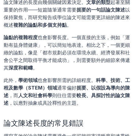
論文陳述的長度由幾個關鍵因素決定。
文章的類型
起著至關
重要的作用——短篇隨筆通常需要
扼要的一句話論文陳述
以
保持聚焦，而研究報告或學位論文可能需要更詳細的陳述來
概述
複雜的論點和多個支持點
。
論點的複雜程度
也會影響長度。一個直接的主張，例如「運
動有益身體健康」，可以簡短地表達。相比之下，一個更細
緻的論點，像是「都市規劃必須在環境永續、經濟發展和社
會公平之間取得平衡才能成功」，則需要額外的細節來傳遞
其
深度和範疇
。
此外，
學術領域
也會影響所需的詳細程度。
科學、技術、工
程及數學（STEM）領域
通常偏好
扼要、以假設為導向的陳
述
，而
人文和社會科學
則往往需要
較長、具探討性的論文陳
述
，以應對抽象或具詮釋性的主題。
論文陳述長度的常見錯誤