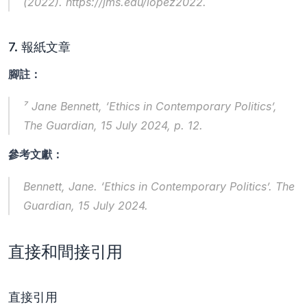
(2022). https://jms.edu/lopez2022.
7. 報紙文章
腳註：
⁷ Jane Bennett, ‘Ethics in Contemporary Politics’, 
The Guardian
, 15 July 2024, p. 12.
參考文獻：
Bennett, Jane. ‘Ethics in Contemporary Politics’. 
The 
Guardian
, 15 July 2024.
直接和間接引用
直接引用