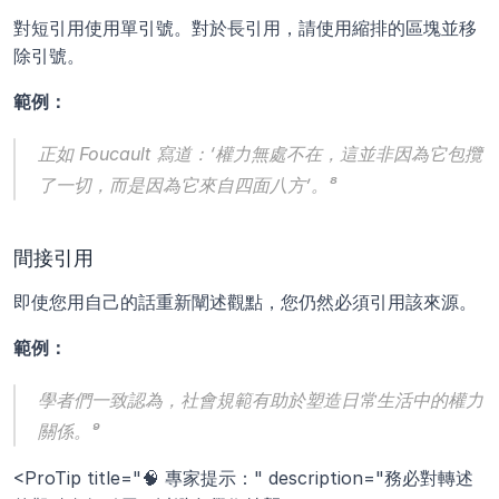
對短引用使用單引號。對於長引用，請使用縮排的區塊並移
除引號。
範例：
正如 Foucault 寫道：‘權力無處不在，這並非因為它包攬
了一切，而是因為它來自四面八方’。⁸
間接引用
即使您用自己的話重新闡述觀點，您仍然必須引用該來源。
範例：
學者們一致認為，社會規範有助於塑造日常生活中的權力
關係。⁹
<ProTip title="🧠 專家提示：" description="務必對轉述