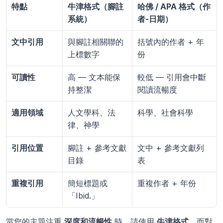
特點
牛津格式（腳註
哈佛 / APA 格式（作
系統）
者-日期）
文中引用
與腳註相關聯的
括號內的作者 + 年
上標數字
份
可讀性
高 — 文本能保
較低 — 引用會中斷
持整潔
閱讀流暢度
適用領域
人文學科、法
科學、社會科學
律、神學
引用位置
腳註 + 參考文獻
文中 + 參考文獻列
目錄
表
重複引用
簡短標題或
重複作者 + 年份
「Ibid.」
當您的主題注重 
深度和流暢性
 時，請使用 
牛津格式
。而對