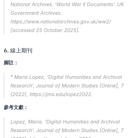
National Archives. ‘World War II Documents’. 
UK 
Government Archives
. 
https://www.nationalarchives.gov.uk/ww2/ 
[accessed 25 October 2025].
6. 線上期刊
腳註：
⁶ Maria Lopez, ‘Digital Humanities and Archival 
Research’, 
Journal of Modern Studies
 [Online], 7 
(2022), https://jms.edu/lopez2022.
參考文獻：
Lopez, Maria. ‘Digital Humanities and Archival 
Research’. 
Journal of Modern Studies
 [Online], 7 