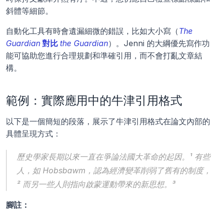
斜體等細節。
自動化工具有時會遺漏細微的錯誤，比如大小寫（
The 
Guardian
 對比 
the Guardian
）。Jenni 的大綱優先寫作功
能可協助您進行合理規劃和準確引用，而不會打亂文章結
構。
範例：實際應用中的牛津引用格式
以下是一個簡短的段落，展示了牛津引用格式在論文內部的
具體呈現方式：
歷史學家長期以來一直在爭論法國大革命的起因。¹ 有些
人，如 Hobsbawm，認為經濟變革削弱了舊有的制度，
² 而另一些人則指向啟蒙運動帶來的新思想。³
腳註：