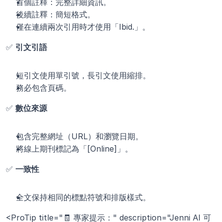
首個註釋：完整詳細資訊。
後續註釋：簡短格式。
僅在連續兩次引用時才使用「Ibid.」。
✅ 
引文引語
短引文使用單引號，長引文使用縮排。
務必包含頁碼。
✅ 
數位來源
包含完整網址（URL）和瀏覽日期。
將線上期刊標記為「[Online]」。
✅ 
一致性
全文保持相同的標點符號和排版樣式。
<ProTip title="🧾 專家提示：" description="Jenni AI 可