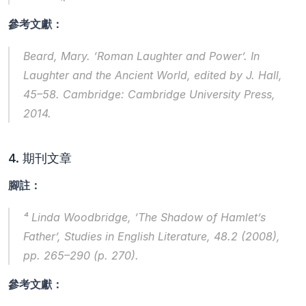
參考文獻：
Beard, Mary. ‘Roman Laughter and Power’. In 
Laughter and the Ancient World
, edited by J. Hall, 
45–58. Cambridge: Cambridge University Press, 
2014.
4. 期刊文章
腳註：
⁴ Linda Woodbridge, ‘The Shadow of Hamlet’s 
Father’, 
Studies in English Literature
, 48.2 (2008), 
pp. 265–290 (p. 270).
參考文獻：