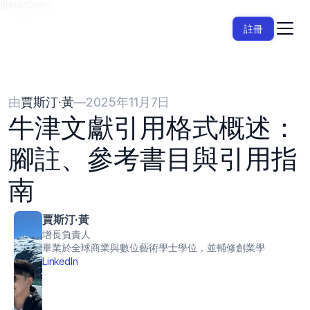
{{HeadCode}}
註冊
由
賈斯汀·黃
—
2025年11月7日
牛津文獻引用格式概述：
腳註、參考書目與引用指
南
賈斯汀·黃
增長負責人
畢業於全球商業與數位藝術學士學位，並輔修創業學
LinkedIn