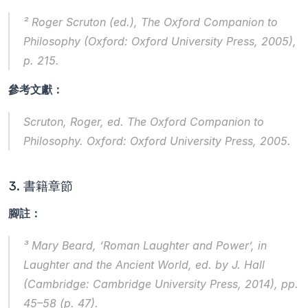
² Roger Scruton (ed.), 
The Oxford Companion to 
Philosophy
 (Oxford: Oxford University Press, 2005), 
p. 215.
參考文獻：
Scruton, Roger, ed. 
The Oxford Companion to 
Philosophy
. Oxford: Oxford University Press, 2005.
3. 書籍章節
腳註：
³ Mary Beard, ‘Roman Laughter and Power’, in 
Laughter and the Ancient World
, ed. by J. Hall 
(Cambridge: Cambridge University Press, 2014), pp. 
45–58 (p. 47).