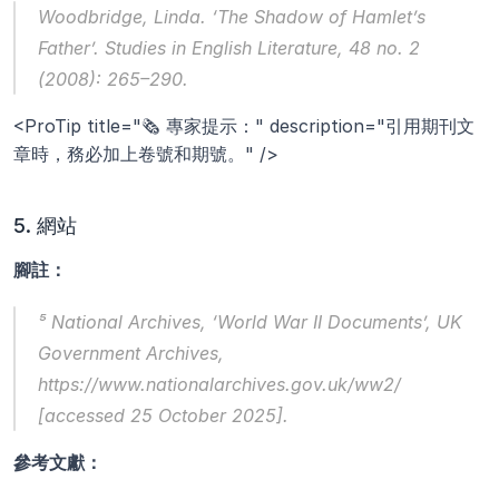
Woodbridge, Linda. ‘The Shadow of Hamlet’s 
Father’. 
Studies in English Literature
, 48 no. 2 
(2008): 265–290.
<ProTip title="🗞️ 專家提示：" description="引用期刊文
章時，務必加上卷號和期號。" />
5. 網站
腳註：
⁵ National Archives, ‘World War II Documents’, 
UK 
Government Archives
, 
https://www.nationalarchives.gov.uk/ww2/ 
[accessed 25 October 2025].
參考文獻：