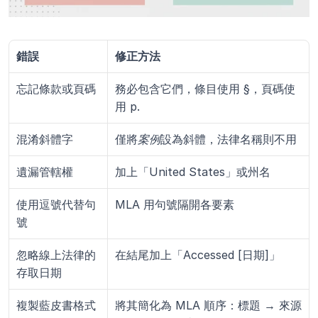
錯誤
修正方法
忘記條款或頁碼
務必包含它們，條目使用 §，頁碼使
用 p.
混淆斜體字
僅將
案例
設為斜體，法律名稱則不用
遺漏管轄權
加上「United States」或州名
使用逗號代替句
MLA 用句號隔開各要素
號
忽略線上法律的
在結尾加上「Accessed [日期]」
存取日期
複製藍皮書格式
將其簡化為 MLA 順序：標題 → 來源 