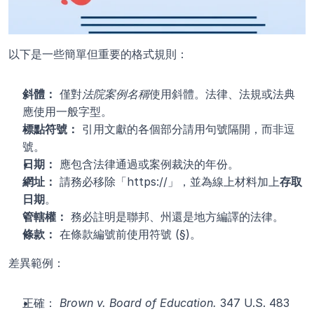
以下是一些簡單但重要的格式規則：
斜體：
 僅對
法院案例名稱
使用斜體。法律、法規或法典
應使用一般字型。
標點符號：
 引用文獻的各個部分請用句號隔開，而非逗
號。
日期：
 應包含法律通過或案例裁決的年份。
網址：
 請務必移除「https://」，並為線上材料加上
存取
日期
。
管轄權：
 務必註明是聯邦、州還是地方編譯的法律。
條款：
 在條款編號前使用符號 (§)。
差異範例：
正確： 
Brown v. Board of Education.
 347 U.S. 483 