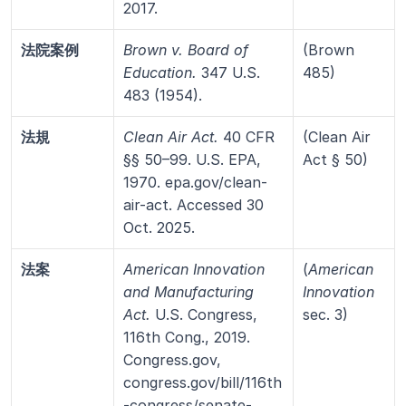
2017.
法院案例
Brown v. Board of 
(Brown 
Education.
 347 U.S. 
485)
483 (1954).
法規
Clean Air Act.
 40 CFR 
(Clean Air 
§§ 50–99. U.S. EPA, 
Act § 50)
1970. epa.gov/clean-
air-act. Accessed 30 
Oct. 2025.
法案
American Innovation 
(
American 
and Manufacturing 
Innovation
Act.
 U.S. Congress, 
sec. 3)
116th Cong., 2019. 
Congress.gov, 
congress.gov/bill/116th
-congress/senate-