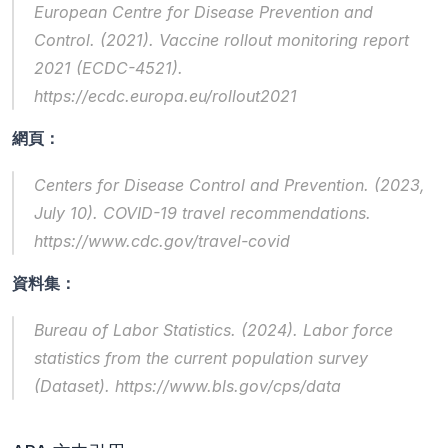
European Centre for Disease Prevention and 
Control. (2021). 
Vaccine rollout monitoring report 
2021
 (ECDC-4521). 
https://ecdc.europa.eu/rollout2021
網頁：
Centers for Disease Control and Prevention. (2023, 
July 10). 
COVID-19 travel recommendations
. 
https://www.cdc.gov/travel-covid
資料集：
Bureau of Labor Statistics. (2024). 
Labor force 
statistics from the current population survey
(Dataset). https://www.bls.gov/cps/data