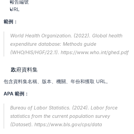
報告編號
URL
範例：
World Health Organization. (2022). 
Global health 
expenditure database: Methods guide
(WHO/HIS/HGF/22.1). https://www.who.int/ghed.pdf
政府資料集
包含資料集名稱、版本、機關、年份和獲取 URL。
APA 範例：
Bureau of Labor Statistics. (2024). 
Labor force 
statistics from the current population survey
(Dataset). https://www.bls.gov/cps/data