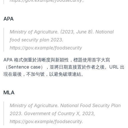
https://gov.example/foodsecurity。
APA
Ministry of Agriculture. (2023, June 8). 
National 
food security plan 2023
. 
https://gov.example/foodsecurity
APA 格式側重於清晰度與新穎性，標題使用首字大寫
（Sentence case），並將日期直接置於作者之後。URL 出
現在最後，不加句號，以避免破壞連結。
MLA
Ministry of Agriculture. 
National Food Security Plan 
2023
. Government of Country X, 2023, 
https://gov.example/foodsecurity.