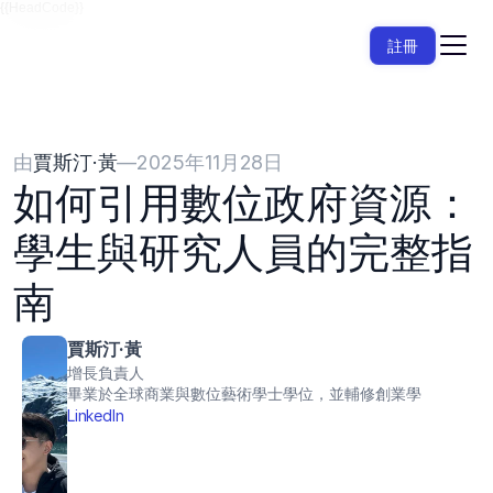
{{HeadCode}}
註冊
由
賈斯汀·黃
—
2025年11月28日
如何引用數位政府資源：
學生與研究人員的完整指
南
賈斯汀·黃
增長負責人
畢業於全球商業與數位藝術學士學位，並輔修創業學
LinkedIn