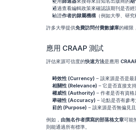
使用
篩選器
來搜尋來自知名出版商的
期
通過查看編輯政策來確認該期刊是否經
驗證
作者的隸屬機構
（例如大學、研究
許多大學提供
免費訪問付費數據庫
的權限
應用 CRAAP 測試
評估來源可信度的
快速方法
是應用 
CRAA
時效性 (Currency)
 – 該來源是否是
相關性 (Relevance)
 – 它是否直接
權威性 (Authority)
 – 作者是否有資
準確性 (Accuracy)
 – 论點是否有參
目的 (Purpose)
 – 該來源是否無偏見
例如，
由無名作者撰寫的部落格文章
可能
則能通過所有標準。