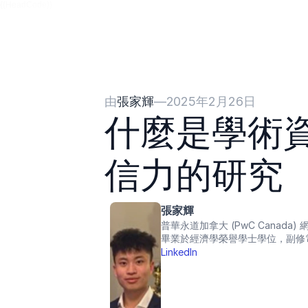
{{HeadCode}}
由
張家輝
—
2025年2月26日
什麼是學術
信力的研究
張家輝
普華永道加拿大 (PwC Canad
畢業於經濟學榮譽學士學位，副修
LinkedIn