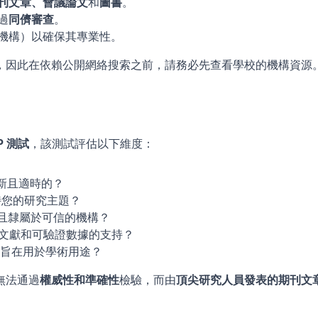
刊文章、會議論文
和
圖書
。
過
同儕審查
。
機構）以確保其專業性。
，因此在依賴公開網絡搜索之前，請務必先查看學校的機構資源
P 測試
，該測試評估以下維度：
最新且適時的？
支持您的研究主題？
格且隸屬於可信的機構？
考文獻和可驗證數據的支持？
且旨在用於學術用途？
無法通過
權威性和準確性
檢驗，而由
頂尖研究人員發表的期刊文