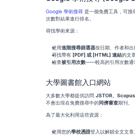
Google 學術搜尋
 是一個免費工具，可搜
次數對結果進行排名。
尋找學術來源：
使用
進階搜尋篩選器
按日期、作者和出
尋找帶有 
[PDF] 或 [HTML] 連結
的文
檢查
被引用次數
——較高的引用次數通
大學圖書館入口網站
大多數大學都提供訪問 
JSTOR、Scopus 
不會出現在免費搜尋中的
同儕審查
期刊。
為了最大化利用這些資源：
使用您的
學校憑證
登入以解鎖全文文章