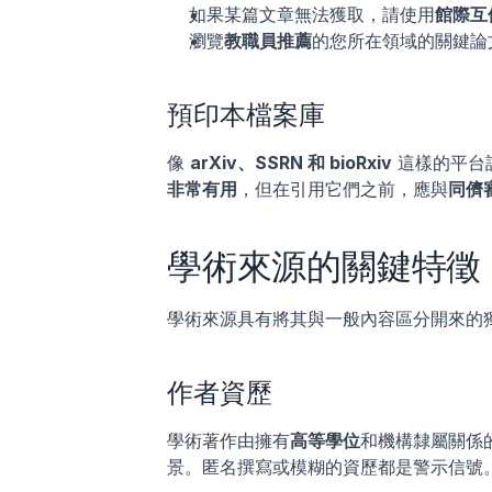
如果某篇文章無法獲取，請使用
館際互
瀏覽
教職員推薦
的您所在領域的關鍵論
預印本檔案庫
像 
arXiv、SSRN 和 bioRxiv
 這樣的平
非常有用
，但在引用它們之前，應與
同儕
學術來源的關鍵特徵
學術來源具有將其與一般內容區分開來的
作者資歷
學術著作由擁有
高等學位
和機構隸屬關係
景。匿名撰寫或模糊的資歷都是警示信號