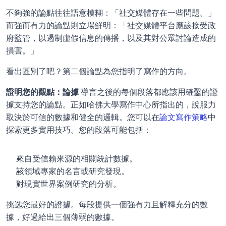
不夠強的論點往往語意模糊：「社交媒體存在一些問題。」
而強而有力的論點則立場鮮明：「社交媒體平台應該接受政
府監管，以遏制虛假信息的傳播，以及其對公眾討論造成的
損害。」
看出區別了吧？第二個論點為您指明了寫作的方向。
證明您的觀點：論據 
導言之後的每個段落都應該用確鑿的證
據支持您的論點。正如哈佛大學寫作中心所指出的，說服力
取決於可信的數據和健全的邏輯。您可以在
論文寫作策略
中
探索更多實用技巧。您的段落可能包括：
來自受信賴來源的相關統計數據。
該領域專家的名言或研究發現。
對現實世界案例研究的分析。
挑选您最好的證據。每段提供一個強有力且解釋充分的數
據，好過給出三個薄弱的數據。