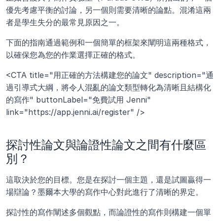
優先考慮平衡的討論，另一個則需要清晰的論點。混淆這兩
者是學生失分的最常見原因之一。
下面的指南通過範例和一個簡單的框架來闡明這兩種格式，
以確保您為您的作業選擇正確的格式。
<CTA title="用正確的方法構建您的論文" description="通
過引導式大綱，將令人混亂的論文類型轉化為清晰且結構化
的寫作" buttonLabel="免費試用 Jenni" 
link="https://app.jenni.ai/register" />
探討性論文與論證性論文之間有什麼區
別？
這取決於您的目標。您是在探討一個主題，還是試圖贏得一
場辯論？墨爾本大學的寫作中心對此進行了清晰的界定。
探討性的寫作闡述多個觀點，而論證性的寫作則構建一個單