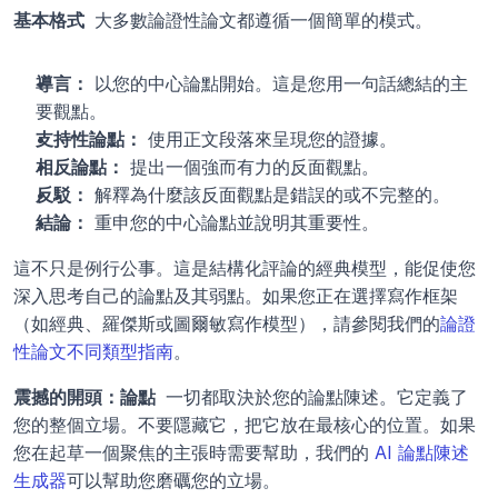
基本格式 
 大多數論證性論文都遵循一個簡單的模式。
導言：
 以您的中心論點開始。這是您用一句話總結的主
要觀點。
支持性論點：
 使用正文段落來呈現您的證據。
相反論點：
 提出一個強而有力的反面觀點。
反駁：
 解釋為什麼該反面觀點是錯誤的或不完整的。
結論：
 重申您的中心論點並說明其重要性。
這不只是例行公事。這是結構化評論的經典模型，能促使您
深入思考自己的論點及其弱點。如果您正在選擇寫作框架
（如經典、羅傑斯或圖爾敏寫作模型），請參閱我們的
論證
性論文不同類型指南
。
震撼的開頭：論點 
 一切都取決於您的論點陳述。它定義了
您的整個立場。不要隱藏它，把它放在最核心的位置。如果
您在起草一個聚焦的主張時需要幫助，我們的 
AI 論點陳述
生成器
可以幫助您磨礪您的立場。