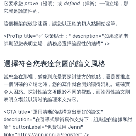
它要求您 
prove
（證明）或 
defend
（捍衛）一個立場，那
它就是論證性的。
這個框架能破除迷霧，讓您以正確的切入點開始起筆。
<ProTip title="✅ 決策貼士：" description="如果您的老
師期望您表明立場，請務必選擇論證性的結構" />
選擇符合您表達意圖的論文風格
當您坐在那裡，猶豫到底是要探討雙方的觀點，還是要推進
一個明確的立場之時，您的寫作就會開始顯得混亂。這確實
令人困惑。探討性論文著眼於不同的觀點，而論證性論文則
表明立場並以清晰的論理來支持它。
<CTA title="運用清晰的結構寫出更好的論文" 
description="在引導式學術寫作支持下，組織您的論據和討
論" buttonLabel="免費試用 Jenni" 
link="https://app.jenni.ai/register" />