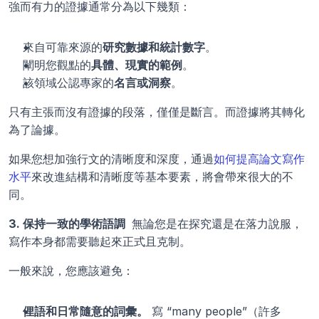
強而有力的證據通常分為以下幾類：
來自可靠來源的
研究數據和統計數字
。
闡明您觀點的
具體、現實的範例
。
該領域公認專家的
名言或洞察
。
只有主張而沒有證據的段落，僅僅是斷言。而證據將其轉化
為了論據。
如果您想加強行文的清晰度和深度，通過
如何提高論文寫作
水平
來改進結構和清晰度等基本要素，將會帶來很大的不
同。
3. 保持一致的學術語調 
 無論您是在探究還是在落力說服，
寫作本身都需要聽起來正式且克制。
一般來說，您應該避免：
俚語和日常隨意的詞彙。
 寫 “many people”（許多