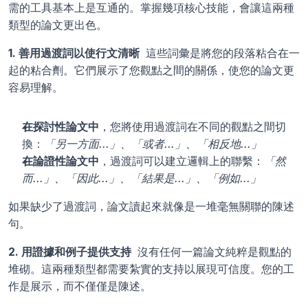
需的工具基本上是互通的。掌握幾項核心技能，會讓這兩種
類型的論文更出色。
1. 善用過渡詞以使行文清晰 
 這些詞彙是將您的段落粘合在一
起的粘合劑。它們展示了您觀點之間的關係，使您的論文更
容易理解。
在探討性論文中
，您將使用過渡詞在不同的觀點之間切
換：
「另一方面...」、「或者...」、「相反地...」
在論證性論文中
，過渡詞可以建立邏輯上的聯繫：
「然
而...」、「因此...」、「結果是...」、「例如...」
如果缺少了過渡詞，論文讀起來就像是一堆毫無關聯的陳述
句。
2. 用證據和例子提供支持 
 沒有任何一篇論文純粹是觀點的
堆砌。這兩種類型都需要紮實的支持以展現可信度。您的工
作是展示，而不僅僅是陳述。