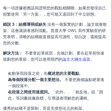
每一項證據都應該與證明您的觀點相關聯。如果您發現自己
頻繁使用「另一方面」，您可能又退回到了中立狀態。
錯誤 3：結構薄弱或缺失 
沒有一個紮實的計劃，論文就會散
架。這會讓讀者感到混亂。普渡大學 OWL 寫作實驗室的研
究表明，清晰的結構能直接提高可讀性，坦白說，還能提高
您的分數。
解決方法： 
 不要拿起筆就寫，先做計劃。要在起草前快速
規劃您的章節，您可以使用我們的
論文大綱生成器
。
在動筆寫段落之前，先
概述您的主要觀點
。
為每個段落分配一個主要想法。
 不要把兩個論點硬塞進
一個段落中。
在段落之間使用過渡詞。
「此外」、「相反地」或「因
此」等詞彙就像路標，引導讀者理解您的邏輯。
優秀的結構不是限制，而是支撐您论点的框架。