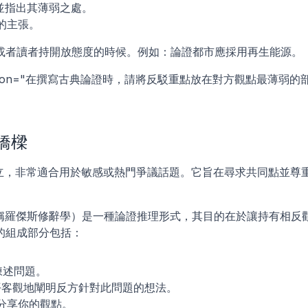
並指出其薄弱之處。
的主張。
或者讀者持開放態度的時候。例如：論證都市應採用再生能源。
description="在撰寫古典論證時，請將反駁重點放在對方觀點最薄弱的
橋樑
rs）創立，非常適合用於敏感或熱門爭議話題。它旨在尋求共同點並尊
稱羅傑斯修辭學）是一種論證推理形式，其目的在於讓持有相反
的組成部分包括：
陳述問題。
平客觀地闡明反方針對此問題的想法。
地分享你的觀點。