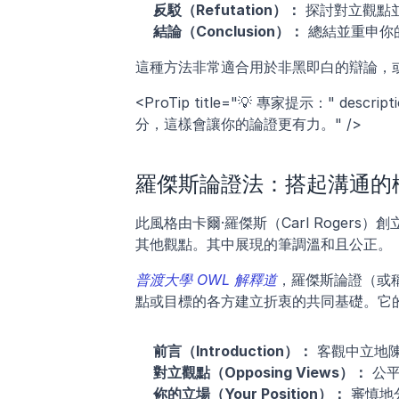
反駁（Refutation）：
 探討對立觀點
結論（Conclusion）：
 總結並重申你
這種方法非常適合用於非黑即白的辯論，
<ProTip title="💡 專家提示：" 
分，這樣會讓你的論證更有力。" />
羅傑斯論證法：搭起溝通的
此風格由卡爾·羅傑斯（Carl Roge
其他觀點。其中展現的筆調溫和且公正。
普渡大學 OWL 解釋道
，羅傑斯論證（或
點或目標的各方建立折衷的共同基礎。它
前言（Introduction）：
 客觀中立地
對立觀點（Opposing Views）：
 公
你的立場（Your Position）：
 審慎