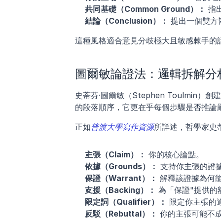
共同基礎（Common Ground）：
 指
結論（Conclusion）：
 提出一個雙
這種風格適合意見分歧極大且敏感棘手的
圖爾敏論證法：邏輯拆解分
史蒂芬·圖爾敏（Stephen Toulm
的段落順序，它更在乎每個步驟是否推論
正如
普渡大學寫作資源
所詳述，哲學家史
主張（Claim）：
 你的核心論點。
依據（Grounds）：
 支持你主張的證
保證（Warrant）：
 解釋該證據為何
支援（Backing）：
 為「保證"提供的
限定詞（Qualifier）：
 限定你主張的
反駁（Rebuttal）：
 你的主張可能不