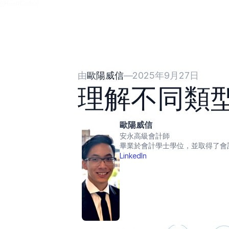
{{HeadCode}}
由
歐陽威信
—
2025年9月27日
理解不同類
歐陽威信
安永高級會計師
畢業於會計學士學位，並取得了會
LinkedIn