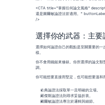
<CTA title="掌握任何論文風格" des
還是圖爾敏論證法皆適用。" buttonLabel="開始使用
/>
選擇你的武器：主要
選擇如何論證自己的觀點是至關重要的一
樣。 
你不會用鐵鎚來修錶。你所選擇的論文類
調。
你可能想要直接而堅定，也可能想要溫和
古典論證法採取單一且明確的立場。
羅傑斯論證法則尋求妥協折衷。
圖爾敏論證法專注於邏輯與細節。