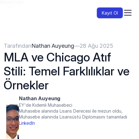
{{HeadCode}}
Kayıt Ol
Tarafından
Nathan Auyeung
—
28 Ağu 2025
MLA ve Chicago Atıf 
Stili: Temel Farklılıklar ve 
Örnekler
Nathan Auyeung
EY'de Kıdemli Muhasebeci
Muhasebe alanında Lisans Derecesi ile mezun oldu, 
Muhasebe alanında Lisansüstü Diplomasını tamamladı
LinkedIn