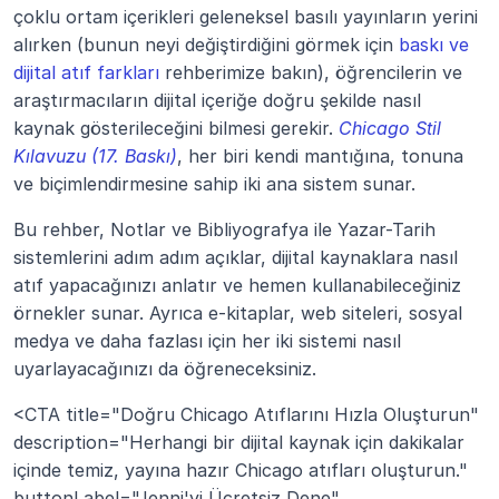
çoklu ortam içerikleri geleneksel basılı yayınların yerini 
alırken (bunun neyi değiştirdiğini görmek için 
baskı ve 
dijital atıf farkları
 rehberimize bakın), öğrencilerin ve 
araştırmacıların dijital içeriğe doğru şekilde nasıl 
kaynak gösterileceğini bilmesi gerekir. 
Chicago Stil 
Kılavuzu (17. Baskı)
, her biri kendi mantığına, tonuna 
ve biçimlendirmesine sahip iki ana sistem sunar.
Bu rehber, Notlar ve Bibliyografya ile Yazar-Tarih 
sistemlerini adım adım açıklar, dijital kaynaklara nasıl 
atıf yapacağınızı anlatır ve hemen kullanabileceğiniz 
örnekler sunar. Ayrıca e-kitaplar, web siteleri, sosyal 
medya ve daha fazlası için her iki sistemi nasıl 
uyarlayacağınızı da öğreneceksiniz.
<CTA title="Doğru Chicago Atıflarını Hızla Oluşturun" 
description="Herhangi bir dijital kaynak için dakikalar 
içinde temiz, yayına hazır Chicago atıfları oluşturun." 
buttonLabel="Jenni'yi Ücretsiz Dene" 