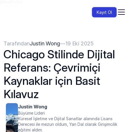
{{HeadCode}}
Kayıt Ol
Tarafından
Justin Wong
—
19 Eki 2025
Chicago Stilinde Dijital 
Referans: Çevrimiçi 
Kaynaklar için Basit 
Kılavuz
Justin Wong
Büyüme Lideri
Küresel İşletme ve Dijital Sanatlar alanında Lisans 
Derecesi ile mezun oldum, Yan Dal olarak Girişimcilik 
eğitimi aldım.