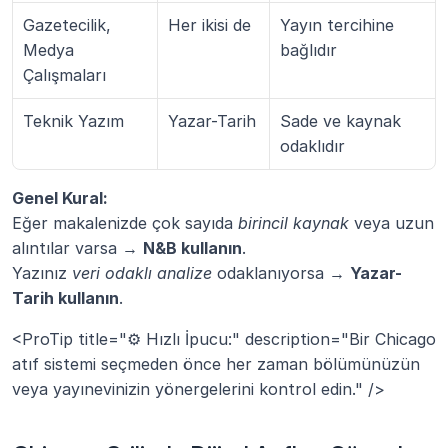
Gazetecilik, 
Her ikisi de
Yayın tercihine 
Medya 
bağlıdır
Çalışmaları
Teknik Yazım
Yazar-Tarih
Sade ve kaynak 
odaklıdır
Genel Kural:
Eğer makalenizde çok sayıda 
birincil kaynak
 veya uzun 
alıntılar varsa → 
N&B kullanın
.
Yazınız 
veri odaklı analize
 odaklanıyorsa → 
Yazar-
Tarih kullanın
.
<ProTip title="⚙️ Hızlı İpucu:" description="Bir Chicago 
atıf sistemi seçmeden önce her zaman bölümünüzün 
veya yayınevinizin yönergelerini kontrol edin." />