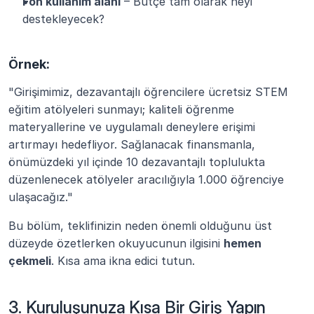
Fon kullanım alanı
 – Bütçe tam olarak neyi 
destekleyecek?
Örnek:
"Girişimimiz, dezavantajlı öğrencilere ücretsiz STEM 
eğitim atölyeleri sunmayı; kaliteli öğrenme 
materyallerine ve uygulamalı deneylere erişimi 
artırmayı hedefliyor. Sağlanacak finansmanla, 
önümüzdeki yıl içinde 10 dezavantajlı toplulukta 
düzenlenecek atölyeler aracılığıyla 1.000 öğrenciye 
ulaşacağız."
Bu bölüm, teklifinizin neden önemli olduğunu üst 
düzeyde özetlerken okuyucunun ilgisini 
hemen 
çekmeli
. Kısa ama ikna edici tutun.
3. Kuruluşunuza Kısa Bir Giriş Yapın