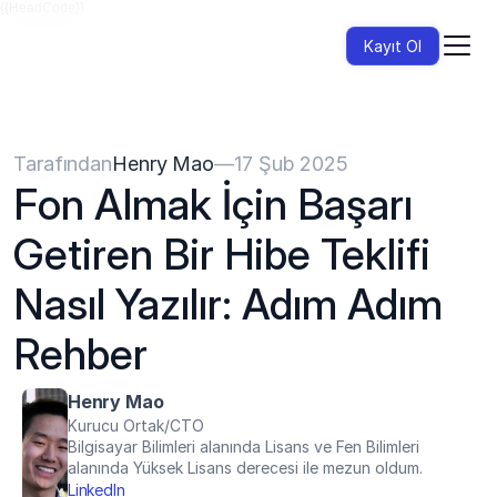
{{HeadCode}}
Kayıt Ol
Tarafından
Henry Mao
—
17 Şub 2025
Fon Almak İçin Başarı 
Getiren Bir Hibe Teklifi 
Nasıl Yazılır: Adım Adım 
Rehber
Henry Mao
Kurucu Ortak/CTO
Bilgisayar Bilimleri alanında Lisans ve Fen Bilimleri 
alanında Yüksek Lisans derecesi ile mezun oldum.
LinkedIn