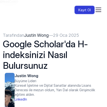
{{HeadCode}}
Kayıt Ol
Tarafından
Justin Wong
—
29 Oca 2025
Google Scholar'da H-
indeksinizi Nasıl 
Bulursunuz
Justin Wong
Büyüme Lideri
Küresel İşletme ve Dijital Sanatlar alanında Lisans 
Derecesi ile mezun oldum, Yan Dal olarak Girişimcilik 
eğitimi aldım.
LinkedIn