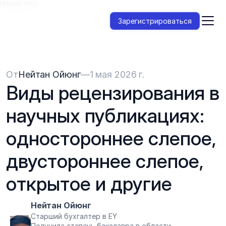
{{HeadCode}}
Зарегистрироваться
От
Нейтан Ойюнг
—
1 мая 2026 г.
Виды рецензирования в 
научных публикациях: 
одностороннее слепое, 
двустороннее слепое, 
открытое и другие
Нейтан Ойюнг
Старший бухгалтер в EY
Получила степень бакалавра в области 