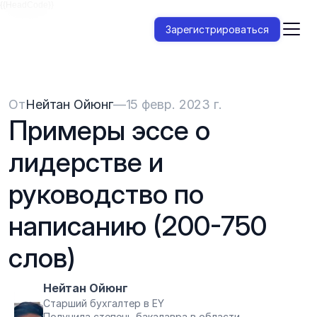
{{HeadCode}}
Зарегистрироваться
От
Нейтан Ойюнг
—
15 февр. 2023 г.
Примеры эссе о 
лидерстве и 
руководство по 
написанию (200-750 
слов)
Нейтан Ойюнг
Старший бухгалтер в EY
Получила степень бакалавра в области 