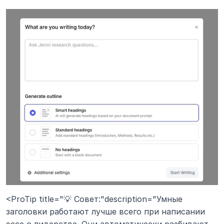
<ProTip title="💡 Совет:"description="Умные 
заголовки работают лучше всего при написании 
эссе о лидерстве. Они автоматически разбивают 