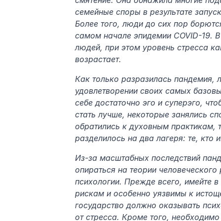
смятение. Она обнажила многие под
семейные споры в результате запуск
Более того, люди до сих пор борютс
самом начале эпидемии COVID-19. В 
людей, при этом уровень стресса ка
возрастает.
Как только разразилась пандемия, л
удовлетворении своих самых базовых
себе достаточно эго и суперэго, что
стать лучше, некоторые занялись сп
обратились к духовным практикам, т
разделилось на два лагеря: те, кто и
Из-за масштабных последствий панд
опираться на теории человеческого 
психологии. Прежде всего, имейте в
рискам и особенно уязвимы к истощ
государство должно оказывать псих
от стресса. Кроме того, необходимо