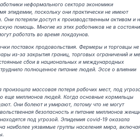
аботники неформального сектора экономики 
мя эпидемии, поскольку они практически не имеют 
 Они потеряли доступ к производственным активам и н
кую помощь. Многие из этих работников не в состояни
могут работать во время локдаунов.
очки поставок продовольствия. Фермеры и торговцы не 
вары из-за закрытия границ, торговых ограничений и ме
стоянные сбои в национальных и международных 
труднило полноценное питание людей. Эссе о влиянии 
 произошла массовая потеря рабочих мест, под угрозо
ю еще миллионов людей. Когда основные кормильцы 
ают. Они болеют и умирают, потому что не могут 
овольственная безопасность и питание миллионов женщи
аходятся под угрозой. Эпидемия covid-19 оказала 
на наиболее уязвимые группы населения мира, включая
ы.