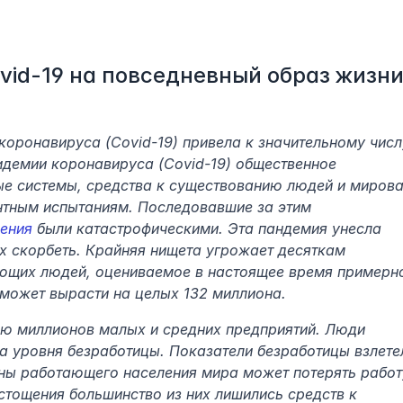
id-19 на повседневный образ жизни
оронавируса (Covid-19) привела к значительному числу
идемии коронавируса (Covid-19) общественное 
е системы, средства к существованию людей и мирова
нтным испытаниям. Последовавшие за этим
сения
 были катастрофическими. Эта пандемия унесла 
х скорбеть. Крайняя нищета угрожает десяткам 
ющих людей, оцениваемое в настоящее время примерно
 может вырасти на целых 132 миллиона.
ю миллионов малых и средних предприятий. Люди 
а уровня безработицы. Показатели безработицы взлетел
ины работающего населения мира может потерять работу
стощения большинство из них лишились средств к 