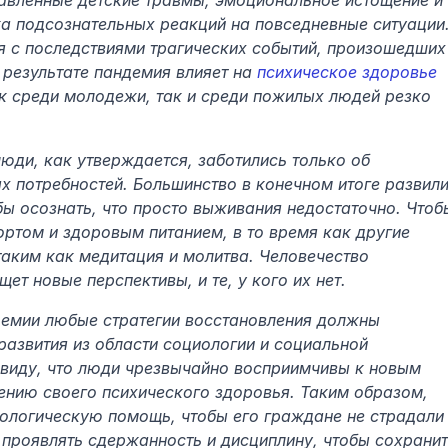
авленные детские травмы, эмоциональное истощение и 
а подсознательных реакций на повседневные ситуации.
я с последствиями трагических событий, произошедших 
результате пандемия влияет на 
психическое здоровье
к среди молодежи, так и среди пожилых людей резко 
юди, как утверждается, заботились только об 
 потребностей. Большинство в конечном итоге развили 
бы осознать, что просто выживания недостаточно. Чтобы
ортом и здоровым питанием, в то время как другие 
аким как медитация и молитва. Человечество 
щет новые перспективы, и те, у кого их нет.
емии любые стратегии восстановления должны 
развития из области социологии и социальной 
 виду, что люди чрезвычайно восприимчивы к новым 
ению своего психического здоровья. Таким образом, 
ологическую помощь, чтобы его граждане не страдали 
 проявлять сдержанность и дисциплину, чтобы сохранит