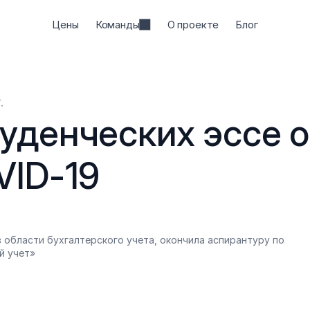
Цены
Команды
О проекте
Блог
.
денческих эссе о 
VID-19
 области бухгалтерского учета, окончила аспирантуру по 
й учет»