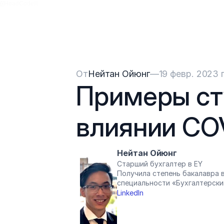
{{HeadCode}}
От
Нейтан Ойюнг
—
19 февр. 2023 г
Примеры сту
влиянии CO
Нейтан Ойюнг
Старший бухгалтер в EY
Получила степень бакалавра в
специальности «Бухгалтерски
LinkedIn