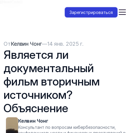
{{HeadCode}}
Зарегистрироваться
От
Келвин Чонг
—
14 янв. 2025 г.
Является ли 
документальный 
фильм вторичным 
источником? 
Объяснение
Келвин Чонг
Консультант по вопросам кибербезопасности, 
конфиденциальности и финансовых преступлений в 