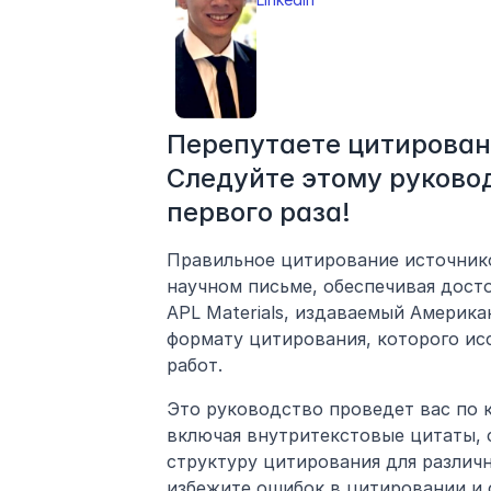
Перепутаете цитировани
Следуйте этому руковод
первого раза!
Правильное цитирование источнико
научном письме, обеспечивая досто
APL Materials, издаваемый Америка
формату цитирования, которого ис
работ.
Это руководство проведет вас по к
включая внутритекстовые цитаты, 
структуру цитирования для различн
избежите ошибок в цитировании и 