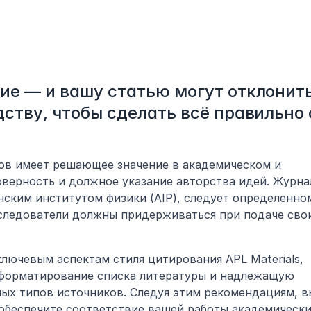
е — и вашу статью могут отклонить.
ству, чтобы сделать всё правильно с
в имеет решающее значение в академическом и 
верность и должное указание авторства идей. Журнал
нским институтом физики (AIP), следует определенном
следователи должны придерживаться при подаче свои
лючевым аспектам стиля цитирования APL Materials, 
форматирование списка литературы и надлежащую 
ых типов источников. Следуя этим рекомендациям, вы
обеспечите соответствие вашей работы академически