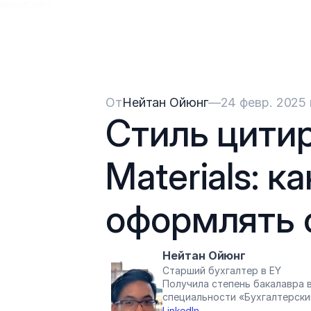
{{HeadCode}}
От
Нейтан Ойюнг
—
24 февр. 2025 
Стиль цитир
Materials: к
оформлять 
Нейтан Ойюнг
Старший бухгалтер в EY
Получила степень бакалавра в
специальности «Бухгалтерски
LinkedIn