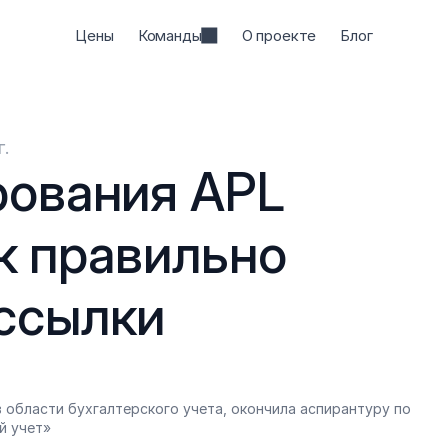
Цены
Команды
О проекте
Блог
г.
ования APL 
ак правильно 
ссылки
 области бухгалтерского учета, окончила аспирантуру по 
й учет»