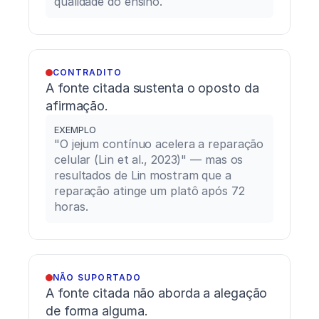
qualidade do ensino.
performance
in
elite
athletes.
Journal
CONTRADITO
of
A fonte citada sustenta o oposto da 
Strength
afirmação.
and
Conditioning
EXEMPLO
Research,
"O jejum contínuo acelera a reparação 
38
(4),
celular (Lin et al., 2023)" — mas os 
721–
resultados de Lin mostram que a 
733.
reparação atinge um platô após 72 
horas.
NÃO SUPORTADO
A fonte citada não aborda a alegação 
de forma alguma.