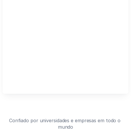
elite
cohorts
lift
up
to
three
times
their
body
weight
Confiado por universidades e empresas em todo o 
mundo