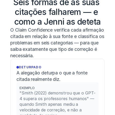
Seis formas de as suas 
8
(1),
1–
citações falharem — e 
15.
Schiemann,
como a Jenni as deteta
S.,
Keiner,
O Claim Confidence verifica cada afirmação 
M.,
citada em relação à sua fonte e classifica os 
Wirth,
K.,
problemas em seis categorias — para que 
Lohmann,
saiba exatamente que tipo de correção é 
L.
necessária.
H.,
&
Warneke,
DETURPADO
K.
A alegação deturpa o que a fonte 
(2024).
citada realmente diz.
The
relationship
EXEMPLO
between
"Smith (2022) demonstrou que o GPT-
maximum
4 supera os professores humanos" — 
deadlift
quando Smith apenas mediu a 
strength
velocidade de correção, e não a 
and
sprint