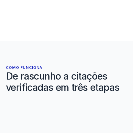
(Schiemann
et
al.,
2024)
This
association
holds
across
COMO FUNCIONA
athletic
De rascunho a citações
populations
verificadas em três etapas
01
(Conan
Solte o seu rascunho
&