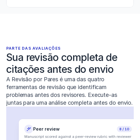
PARTE DAS AVALIAÇÕES
Sua revisão completa de 
citações antes do envio
A Revisão por Pares é uma das quatro
ferramentas de revisão que identificam
problemas antes dos revisores. Execute-as
juntas para uma análise completa antes do envio.
Peer review
Claim confidence
Proofread
Tone of voice
22 notes
7 issues
18 edits
8 / 10
Manuscript scored against a peer-review rubric with reviewer