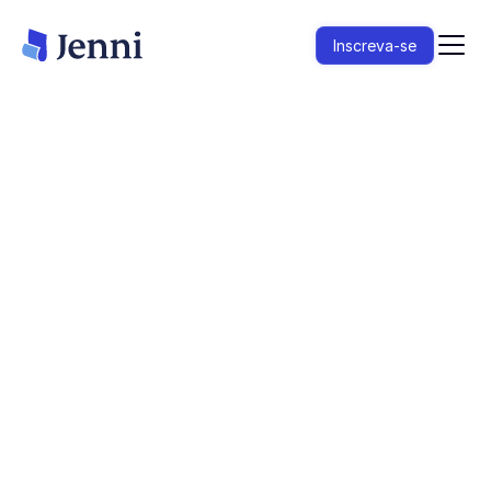
Inscreva-se
O Claim Confidence verifica cada citação em
seu rascunho em relação à fonte à qual ela se
refere. Detecte referências alucinadas,