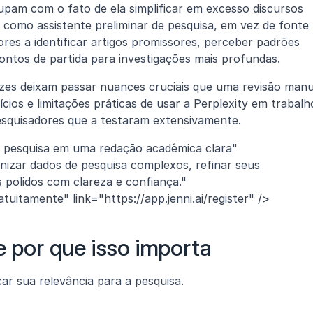
upam com o fato de ela simplificar em excesso discursos 
omo assistente preliminar de pesquisa, em vez de fonte 
ores a identificar artigos promissores, perceber padrões 
pontos de partida para investigações mais profundas.
zes deixam passar nuances cruciais que uma revisão manua
cios e limitações práticas de usar a Perplexity em trabalho
squisadores que a testaram extensivamente.
 pesquisa em uma redação acadêmica clara" 
nizar dados de pesquisa complexos, refinar seus 
 polidos com clareza e confiança." 
uitamente" link="https://app.jenni.ai/register" />
e por que isso importa
car sua relevância para a pesquisa.