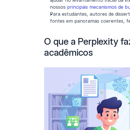
ajudar no levantamento inicial da li
nossos 
principais mecanismos de b
Para estudantes, autores de disser
fontes em panoramas coerentes, f
O que a Perplexity fa
acadêmicos