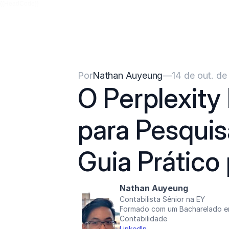
{{HeadCode}}
Por
Nathan Auyeung
—
14 de out. d
O Perplexity
para Pesqui
Guia Prático
Nathan Auyeung
Contabilista Sênior na EY
Formado com um Bacharelado em
Contabilidade
LinkedIn