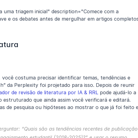
ra uma triagem inicial" description="Comece com a 
ve e os debates antes de mergulhar em artigos completos.
ratura
, você costuma precisar identificar temas, tendências e 
 da Perplexity foi projetado para isso. Depois de reunir 
ador de revisão de literatura por IA & RRL
 pode ajudá-lo a 
estruturado que ainda assim você verificará e editará.
s de pesquisa ou hipóteses ao mostrar o que já foi feito e
guntar: “Quais são as tendências recentes de publicação 
gajamento estudantil (2018-2025)?” e usar o resumo 