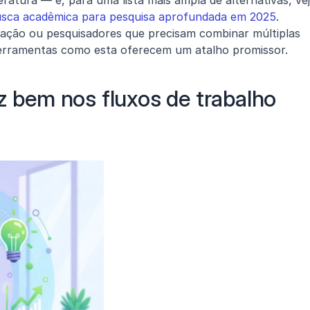
teratura — e, para uma lista mais ampla de alternativas, vej
usca acadêmica para pesquisa aprofundada em 2025
.
tação ou pesquisadores que precisam combinar múltiplas 
erramentas como esta oferecem um atalho promissor.
z bem nos fluxos de trabalho 