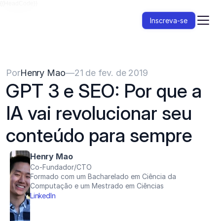
{{HeadCode}}
Inscreva-se
Por
Henry Mao
—
21 de fev. de 2019
GPT 3 e SEO: Por que a 
IA vai revolucionar seu 
conteúdo para sempre
Henry Mao
Co-Fundador/CTO
Formado com um Bacharelado em Ciência da 
Computação e um Mestrado em Ciências
LinkedIn