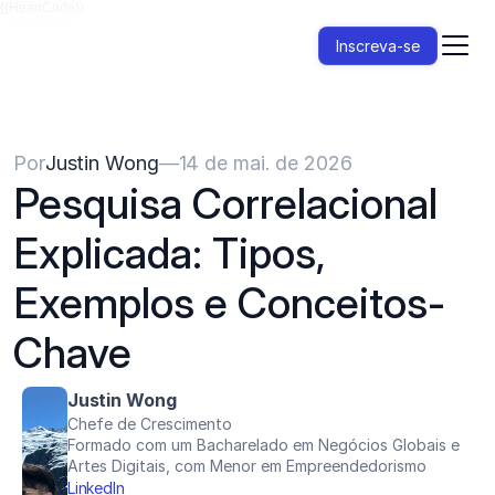
{{HeadCode}}
Inscreva-se
Por
Justin Wong
—
14 de mai. de 2026
Pesquisa Correlacional 
Explicada: Tipos, 
Exemplos e Conceitos-
Chave
Justin Wong
Chefe de Crescimento
Formado com um Bacharelado em Negócios Globais e 
Artes Digitais, com Menor em Empreendedorismo
LinkedIn