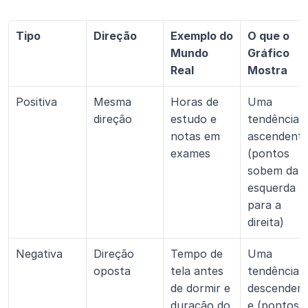
Tipo
Direção
Exemplo do 
O que o 
Mundo 
Gráfico 
Real
Mostra
Positiva
Mesma 
Horas de 
Uma 
direção
estudo e 
tendência 
notas em 
ascendente
exames
(pontos 
sobem da 
esquerda 
para a 
direita)
Negativa
Direção 
Tempo de 
Uma 
oposta
tela antes 
tendência 
de dormir e 
descenden
duração do 
e (pontos 