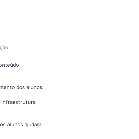
ção:
onteúdo 
imento dos alunos.
os alunos ajudam 