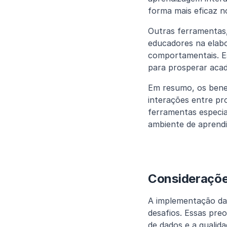
forma mais eficaz n
Outras ferramentas,
educadores na elabo
comportamentais. Es
para prosperar aca
Em resumo, os benef
interações entre pr
ferramentas especia
ambiente de aprendi
Consideraçõe
A implementação da I
desafios. Essas pre
de dados e a qualid