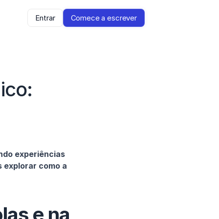
Entrar
Comece a escrever
co: 
do experiências 
 explorar como a 
as e na 