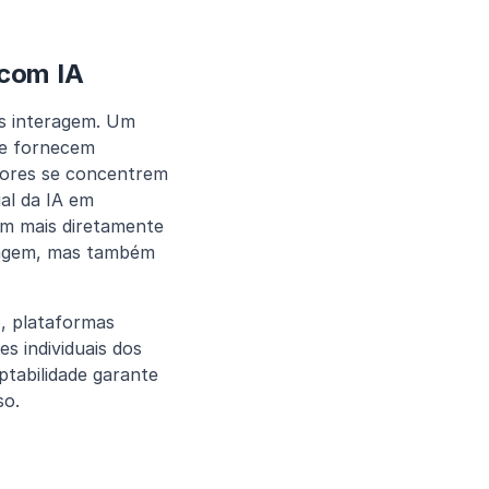
 com IA
s interagem. Um 
e fornecem 
sores se concentrem 
l da IA em 
em mais diretamente 
agem, mas também 
, plataformas 
 individuais dos 
tabilidade garante 
so.