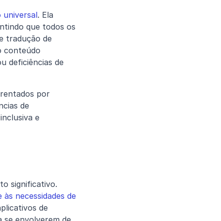
 universal
. Ela 
tindo que todos os 
e tradução de 
o conteúdo 
 deficiências de 
rentados por 
cias de 
nclusiva e 
significativo. 
 às necessidades de 
licativos de 
a se envolverem de 