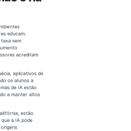
mbientes 
es educam. 
 taxa sem 
aumento 
ssores acreditam 
ia, aplicativos de 
do os alunos a 
mas de IA estão 
do a manter altos 
ifórnia, estão 
 que a IA pode 
origens 