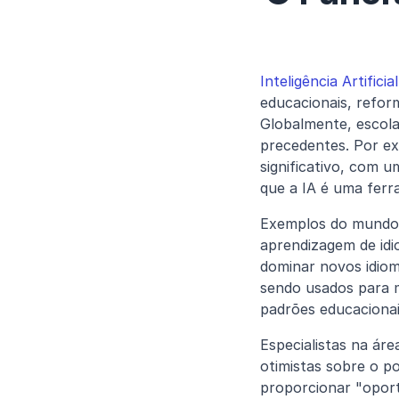
Inteligência Artificial
educacionais, refo
Globalmente, escola
precedentes. Por ex
significativo, com 
que a IA é uma ferra
Exemplos do mundo r
aprendizagem de idi
dominar novos idiom
sendo usados para m
padrões educacionai
Especialistas na áre
otimistas sobre o p
proporcionar "oport