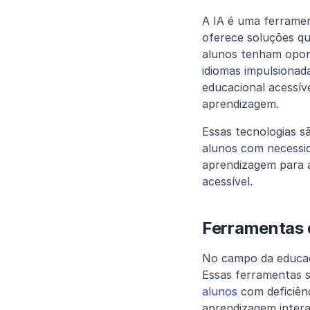
A IA é uma ferrame
oferece soluções qu
alunos tenham oport
idiomas impulsionad
educacional acessíve
aprendizagem.
Essas tecnologias s
alunos com necessid
aprendizagem para at
acessível.
Ferramentas 
No campo da educaçã
Essas ferramentas 
alunos
 com deficiên
aprendizagem intera