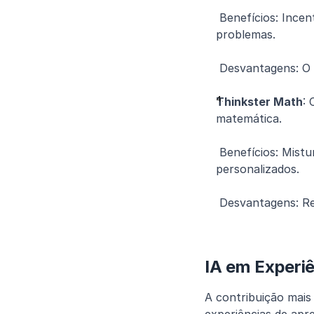
 Benefícios: Incentiva a aprendizagem entre pares; aprimora as habilidades de resolução de 
problemas.
 Desvantagens: O 
Thinkster Math
: 
matemática.
 Benefícios: Mistura interação humana com eficiência da IA; oferece caminhos de aprendizagem 
personalizados.
 Desvantagens: Re
IA em Experi
A contribuição mais 