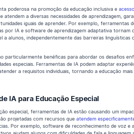
nta poderosa na promoção da educação inclusiva e 
acesso
e atendem a diversas necessidades de aprendizagem, garan
unidades iguais de aprender. Por exemplo, ferramentas d
as por IA e software de aprendizagem adaptativa tornam 
l a alunos, independentemente das barreiras linguísticas ou
ão particularmente benéficas para abordar os desafios enf
ades especiais. Ferramentas de IA podem adaptar experiên
ender a requisitos individuais, tornando a educação mais i
de IA para Educação Especial
o especial, ferramentas de IA estão causando um impacto 
são projetadas com recursos que 
atendem especificamente
cias. Por exemplo, software de reconhecimento de voz e ap
tivos ajudam alunos com dificuldades de fala e linguagem 