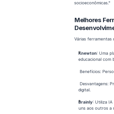
socioeconômicas."
Melhores Fer
Desenvolvim
Várias ferramentas 
Knewton
: Uma pl
educacional com 
 Benefícios: Pers
 Desvantagens: Preocupações potenciais com a privacidade; dependência da infraestrutura 
digital.
Brainly
: Utiliza 
uns aos outros a 