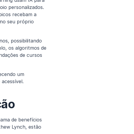
rning usam IA para 
io personalizados. 
picos recebam a 
o seu próprio 
s, possibilitando 
, os algoritmos de 
ndações de cursos 
ecendo um 
 acessível.
ção
gama de benefícios 
thew Lynch, estão 