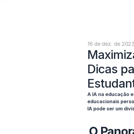
{{NnOjCiNsq}}
16 de dez. de 202
Maximiz
Dicas pa
Estudan
A IA na educação e
educacionais perso
IA pode ser um divi
O Panora