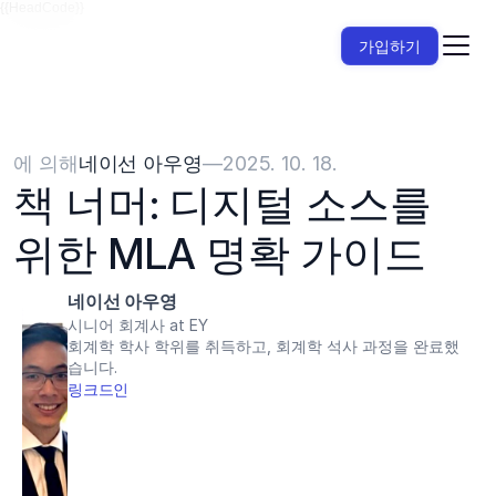
{{HeadCode}}
가입하기
에 의해
네이선 아우영
—
2025. 10. 18.
책 너머: 디지털 소스를 
위한 MLA 명확 가이드
네이선 아우영
시니어 회계사 at EY
회계학 학사 학위를 취득하고, 회계학 석사 과정을 완료했
습니다.
링크드인