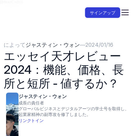
{{HeadCode}}
サインアップ
によって
ジャスティン・ウォン
—
2024/01/16
エッセイ天才レビュー
2024：機能、価格、長
所と短所 - 値するか？
ジャスティン・ウォン
成長の責任者
グローバルビジネスとデジタルアーツの学士号を取得し、
起業家精神の副専攻を修了しました。
リンクトイン