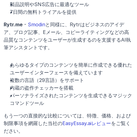
製品説明やSNS広告に最適なツール
7日間の無料トライアルを提供
Rytr.me
 - 
Smodin
と同様に、Rytrはビジネスのアイデ
ア、ブログ記事、Eメール、コピーライティングなどの高
品質なコンテンツをユーザーが生成するのを支援するAI執
筆アシスタントです。
あらゆるタイプのコンテンツを簡単に作成できる優れた
ユーザーインターフェースを備えています
複数の言語（29言語）をサポート
内蔵の盗作チェッカーを搭載
パーソナライズされたコンテンツを生成できるマジック
コマンドツール
もう一つの直接的な比較については、特徴、価格、および
制限事項を網羅した当社の
EasyEssay.aiレビュー
をご覧く
ださい。