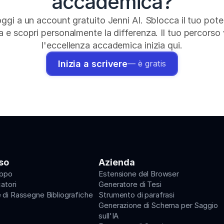
accademica?
 oggi a un account gratuito Jenni AI. Sblocca il tuo poten
a e scopri personalmente la differenza. Il tuo percorso 
l'eccellenza accademica inizia qui.
Inizia a scrivere
— è gratis
so
Azienda
uppo
Estensione del Browser
catori
Generatore di Tesi
 di Rassegne Bibliografiche
Strumento di parafrasi
Generazione di Schema per Saggio 
sull'IA