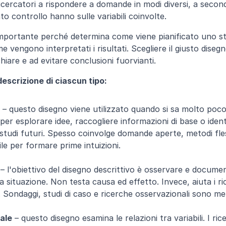
ricercatori a rispondere a domande in modi diversi, a second
o controllo hanno sulle variabili coinvolte.
importante perché determina come viene pianificato uno stud
vengono interpretati i risultati. Scegliere il giusto disegno 
hiare e ad evitare conclusioni fuorvianti.
escrizione di ciascun tipo:
 – questo disegno viene utilizzato quando si sa molto poco
 per esplorare idee, raccogliere informazioni di base o ident
tudi futuri. Spesso coinvolge domande aperte, metodi fless
tile per formare prime intuizioni.
 – l'obiettivo del disegno descrittivo è osservare e documen
a situazione. Non testa causa ed effetto. Invece, aiuta i ric
Sondaggi, studi di caso e ricerche osservazionali sono met
ale
 – questo disegno esamina le relazioni tra variabili. I ric