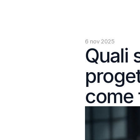
6 nov 2025
Quali s
proget
come 