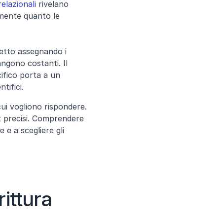
relazionali
 rivelano 
mente quanto le 
fetto assegnando i 
ngono costanti. Il 
fico porta a un 
tifici.
ui vogliono rispondere. 
 precisi. Comprendere 
 e a scegliere gli 
ittura 