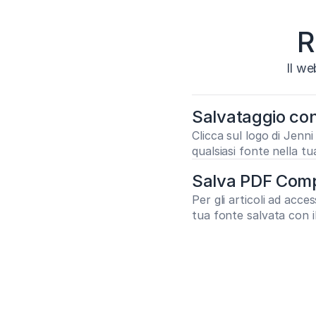
R
Il we
Salvataggio con
https://pubmed
Clicca sul logo di Jenni
qualsiasi fonte nella tu
Articolo sul
Citare
I 
Salva PDF Com
Per gli articoli ad acce
tua fonte salvata con 