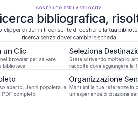
COSTRUITO PER LA VELOCITÀ
icerca bibliografica, risol
b clipper di Jenni ti consente di costruire la tua bibliotec
ricerca senza dover cambiare scheda
 un Clic
Seleziona Destinazi
Esportazione
I profili proteomici del plasma pr
.ncbi.nlm.nih.gov
/38347190/
 nel browser per salvare 
State scrivendo molteplici art
.docx (Word)
a biblioteca
raccolta dove aggiungere la 
la Dieta Cheto
I profili proteomici del plasma predicono futuri cas
profili proteomici del plasma predicono futuri casi di demenza in adulti sani
pleto
.html (Web)
Organizzazione Sen
Copia negli appunti
sso aperto, Jenni popolerà la 
Mantieni le tue referenze in o
il PDF completo
un'esperienza di citazione sem