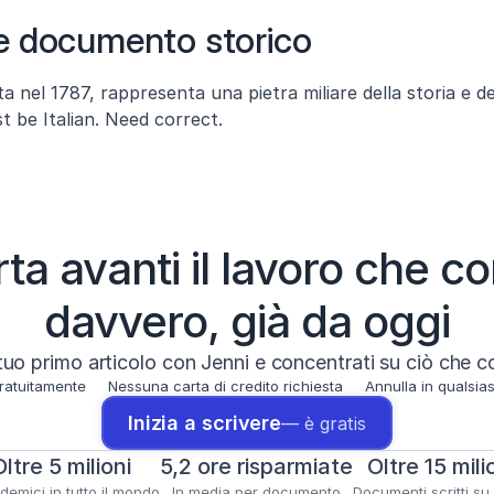
e documento storico
ta nel 1787, rappresenta una pietra miliare della storia e del
ation must be Italian. Need correct. 
ta avanti il lavoro che c
davvero, già da oggi
l tuo primo articolo con Jenni e concentrati su ciò che 
gratuitamente
Nessuna carta di credito richiesta
Annulla in qualsi
Inizia a scrivere
— è gratis
Oltre 5 milioni
5,2 ore risparmiate
Oltre 15 mili
emici in tutto il mondo
In media per documento
Documenti scritti su