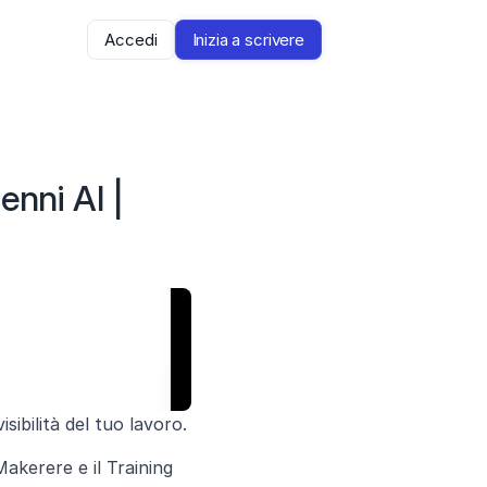
Accedi
Inizia a scrivere
nni AI | 
ibilità del tuo lavoro.
kerere e il Training 