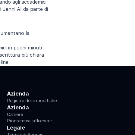
ndo agli accademici 
Jenni AI da parte di 
aumentano la 
ici in pochi minuti
scrittura più chiara
line
Azienda
Registro delle modifiche
Azienda
Carriere
Programma influencer
Legale
Termini di Servizio