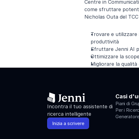
Centre in Communicati
come sfruttare potenti
Nicholas Outa del TCC 
Trovare e utilizzar
produttività
Sfruttare Jenni AI p
Ottimizzare la scoper
Migliorare la qualità
Casi d'u
Piani di Gr
Incontra il tuo assistente di 
Per i Ricer
ricerca intelligente
Generatore
Inizia a scrivere