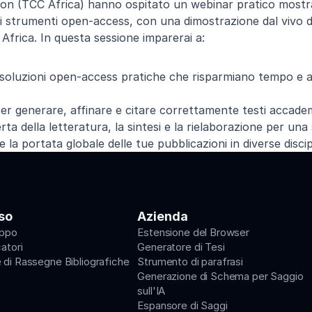
on (TCC Africa) hanno ospitato un webinar pratico mostra
 strumenti open-access, con una dimostrazione dal vivo di 
Cognome
Africa. In questa sessione imparerai a: 
Email
e soluzioni open-access pratiche che risparmiano tempo e 
Ruolo attuale
er generare, affinare e citare correttamente testi accadem
ta della letteratura, la sintesi e la rielaborazione per una 
 e la portata globale delle tue pubblicazioni in diverse discip
Invia
so
Azienda
uppo
Estensione del Browser
catori
Generatore di Tesi
 di Rassegne Bibliografiche
Strumento di parafrasi
Generazione di Schema per Saggio 
sull'IA
Espansore di Saggi