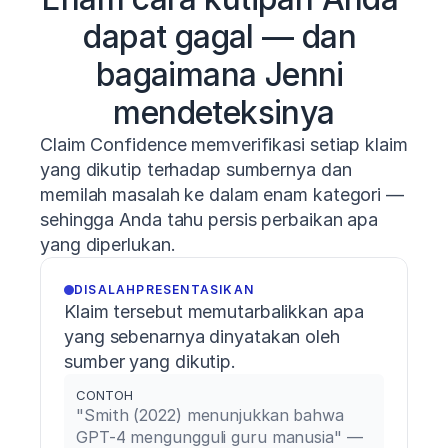
15.
Schiemann,
dapat gagal — dan 
S.,
Keiner,
bagaimana Jenni 
M.,
Wirth,
mendeteksinya
K.,
Lohmann,
Claim Confidence memverifikasi setiap klaim 
L.
yang dikutip terhadap sumbernya dan 
H.,
&
memilah masalah ke dalam enam kategori — 
Warneke,
sehingga Anda tahu persis perbaikan apa 
K.
yang diperlukan.
(2024).
The
relationship
DISALAHPRESENTASIKAN
between
Klaim tersebut memutarbalikkan apa 
maximum
yang sebenarnya dinyatakan oleh 
deadlift
sumber yang dikutip.
strength
and
CONTOH
sprint
"Smith (2022) menunjukkan bahwa 
performance
GPT-4 mengungguli guru manusia" — 
in