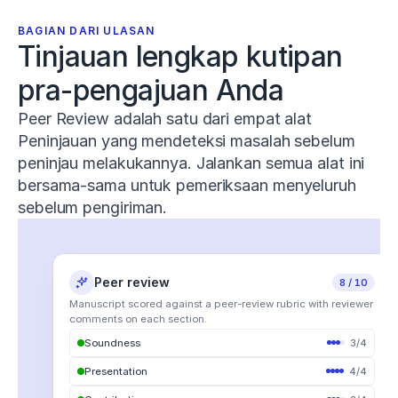
BAGIAN DARI ULASAN
Tinjauan lengkap kutipan 
pra-pengajuan Anda
Peer Review adalah satu dari empat alat
Peninjauan yang mendeteksi masalah sebelum
peninjau melakukannya. Jalankan semua alat ini
bersama-sama untuk pemeriksaan menyeluruh
sebelum pengiriman.
Peer review
Claim confidence
Proofread
Tone of voice
22 notes
7 issues
18 edits
8 / 10
Manuscript scored against a peer-review rubric with reviewer
comments on each section.
Soundness
All Suggestions
3
22
/
4
Word choice
All
The majority of
participants reported improved
Supported
23
Presentation
Vocabulary
4
/
4
6
outcomes.
Misrepresented