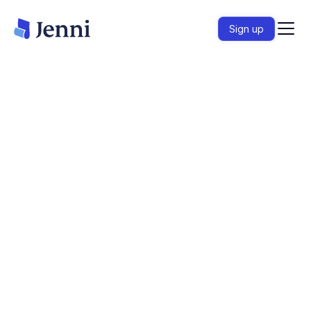
Sign up
Claim Confidence memverifikasi setiap kutipan
dalam draf Anda terhadap sumber yang
dirujuknya. Deteksi referensi halusinasi, klaim
yang tidak berdasar, dan kutipan yang
kontradiktif sebelum ditinjau oleh peninjau.