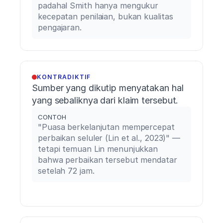
padahal Smith hanya mengukur 
elite
athletes.
kecepatan penilaian, bukan kualitas 
Journal
pengajaran.
of
Strength
and
Conditioning
Research,
KONTRADIKTIF
38
(4),
Sumber yang dikutip menyatakan hal 
721–
yang sebaliknya dari klaim tersebut.
733.
CONTOH
"Puasa berkelanjutan mempercepat 
perbaikan seluler (Lin et al., 2023)" — 
tetapi temuan Lin menunjukkan 
bahwa perbaikan tersebut mendatar 
setelah 72 jam.