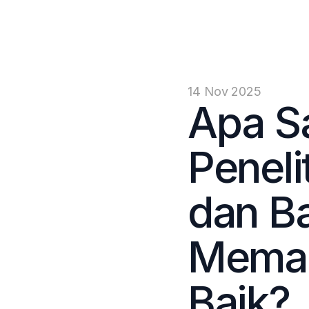
14 Nov 2025
Apa Sa
Peneli
dan Ba
Meman
Baik?