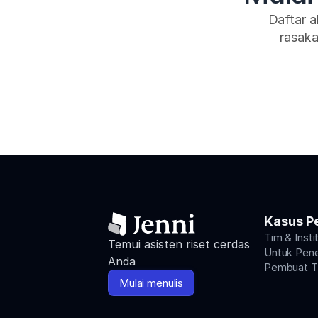
Daftar a
rasaka
Kasus P
Tim & Insti
Temui asisten riset cerdas 
Untuk Penel
Anda
Pembuat Ti
Mulai menulis