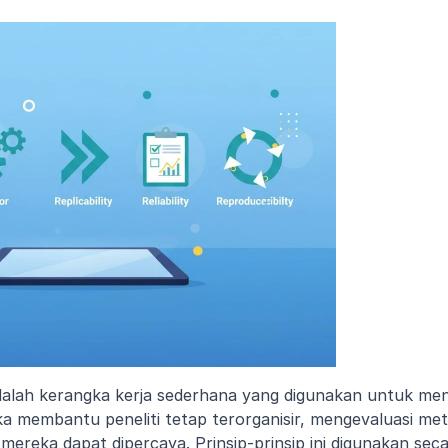
dalah kerangka kerja sederhana yang digunakan untuk menil
eka membantu peneliti tetap terorganisir, mengevaluasi me
ereka dapat dipercaya. Prinsip-prinsip ini digunakan seca