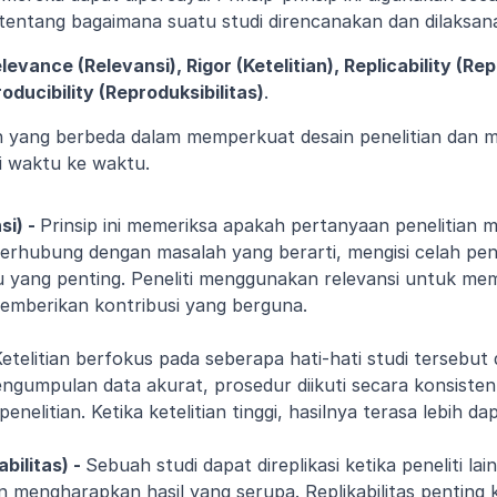
tentang bagaimana suatu studi direncanakan dan dilaksan
levance (Relevansi), Rigor (Ketelitian), Replicability (Replik
roducibility (Reproduksibilitas)
.
an yang berbeda dalam memperkuat desain penelitian dan m
i waktu ke waktu.
i) - 
Prinsip ini memeriksa apakah pertanyaan penelitian memi
terhubung dengan masalah yang berarti, mengisi celah pe
 yang penting. Peneliti menggunakan relevansi untuk me
emberikan kontribusi yang berguna.
etelitian berfokus pada seberapa hati-hati studi tersebut d
engumpulan data akurat, prosedur diikuti secara konsisten
nelitian. Ketika ketelitian tinggi, hasilnya terasa lebih da
bilitas) - 
Sebuah studi dapat direplikasi ketika peneliti la
 mengharapkan hasil yang serupa. Replikabilitas penting