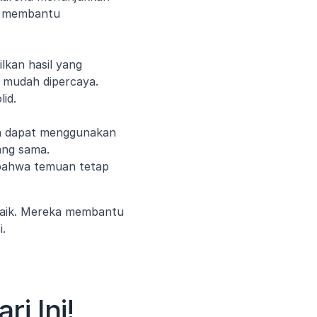
i membantu 
lkan hasil yang 
h mudah dipercaya. 
lid.
in dapat menggunakan 
ng sama. 
bahwa temuan tetap 
baik. Mereka membantu 
i.
i Ini!