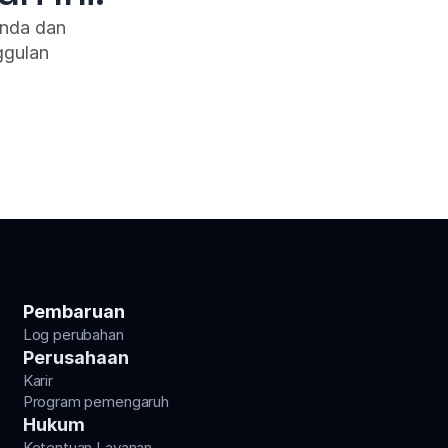
nda dan 
gulan 
Pembaruan
Log perubahan
Perusahaan
Karir
Program pemengaruh
Hukum
Ketentuan Layanan