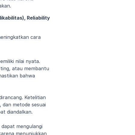
akan.
abilitas), Reliability 
eningkatkan cara 
liki nilai nyata. 
nting, atau membantu 
mastikan bahwa 
irancang. Ketelitian 
, dan metode sesuai 
pat diandalkan.
in dapat mengulangi 
 karena menunjukkan 