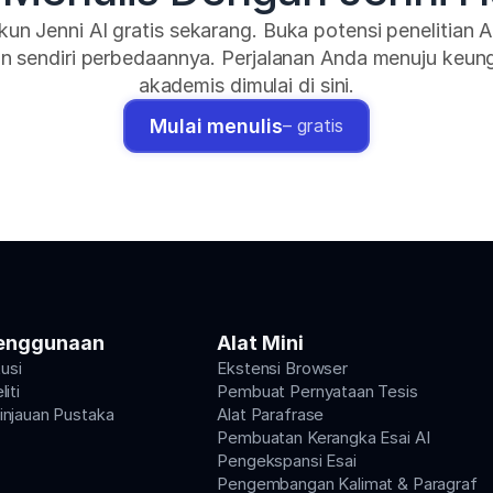
kun Jenni AI gratis sekarang. Buka potensi penelitian A
n sendiri perbedaannya. Perjalanan Anda menuju keung
akademis dimulai di sini.
Mulai menulis
– gratis
enggunaan
Alat Mini
tusi
Ekstensi Browser
iti
Pembuat Pernyataan Tesis
njauan Pustaka
Alat Parafrase
Pembuatan Kerangka Esai AI
Pengekspansi Esai
Pengembangan Kalimat & Paragraf