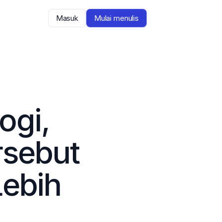
Masuk
Mulai menulis
gi, 
sebut 
ebih 