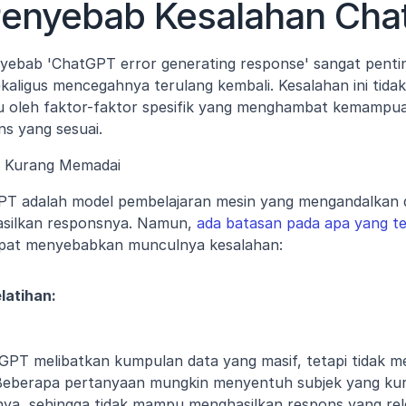
Penyebab Kesalahan Cha
ebab 'ChatGPT error generating response' sangat pentin
kaligus mencegahnya terulang kembali. Kesalahan ini tidak
cu oleh faktor-faktor spesifik yang menghambat kemampua
s yang sesuai. 
g Kurang Memadai
GPT adalah model pembelajaran mesin yang mengandalkan d
silkan responsnya. Namun, 
ada batasan pada apa yang tel
apat menyebabkan munculnya kesalahan:
latihan:
GPT melibatkan kumpulan data yang masif, tetapi tidak m
Beberapa pertanyaan mungkin menyentuh subjek yang kura
nya, sehingga tidak mampu menghasilkan respons yang rel