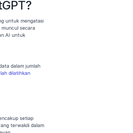
tGPT?
g untuk mengatasi 
 muncul secara 
n AI untuk 
ata dalam jumlah 
ah dilatihkan 
encakup setiap 
ng terwakili dalam 
evan.