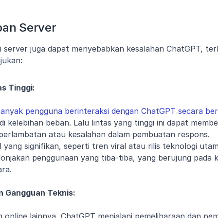
ban Server
isi server juga dapat menyebabkan kesalahan ChatGPT, terl
jukan:
s Tinggi:
 banyak pengguna berinteraksi dengan ChatGPT secara b
 kelebihan beban. Lalu lintas yang tinggi ini dapat membeb
erlambatan atau kesalahan dalam pembuatan respons.
l yang signifikan, seperti tren viral atau rilis teknologi uta
njakan penggunaan yang tiba-tiba, yang berujung pada k
ra.
n Gangguan Teknis:
n online lainnya, ChatGPT menjalani pemeliharaan dan pem