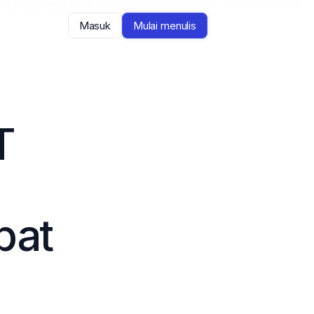
, "item": "https://jenni.ai/chat-gpt" }, { "@type": "ListItem", "position": 2, "name":
-generating-response" } ] } </script>
Masuk
Mulai menulis
 
at 