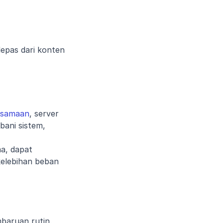
epas dari konten 
ersamaan
, server 
ani sistem, 
ma, dapat 
elebihan beban 
baruan rutin. 