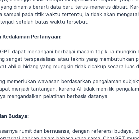
i yang dinamis berarti data baru terus-menerus dibuat. Kar
sampai pada titik waktu tertentu, ia tidak akan mengetahu
terjadi setelah batas waktu tersebut.
n Kedalaman Pertanyaan:
GPT dapat menangani berbagai macam topik, ia mungkin k
g sangat terspesialisasi atau teknis yang membutuhkan 
at ahli di bidang yang mungkin tidak dicakup secara luas d
ng memerlukan wawasan berdasarkan pengalaman subjekti
apat menjadi tantangan, karena AI tidak memiliki pengalama
ya mengandalkan pelatihan berbasis datanya.
dan Budaya:
sarnya rumit dan bernuansa, dengan referensi budaya, idi
bervariasi bahkan dalam bahasa yang sama. ChatGPT mung