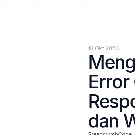
<script type="application/ld+json"> { "@context": "https://schema.org", "@type": "Breadc
"Error", "item": "https://jenni.ai/chat-gpt/errors" }, { "@type": "ListItem", "position":
18 Okt 2023
Meng
Error
Respo
dan 
BreadcrumbCode