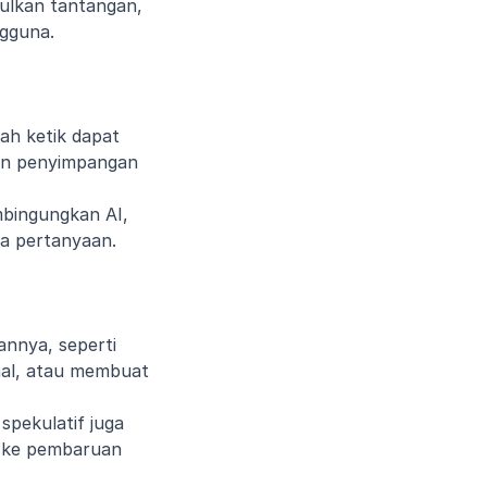
ulkan tantangan, 
gguna.
ah ketik dapat 
n penyimpangan 
bingungkan AI, 
ma pertanyaan.
nya, seperti 
al, atau membuat 
pekulatif juga 
 ke pembaruan 