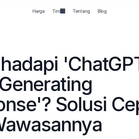
rumbList", "itemListElement": [ { "@type": "ListItem", "position": 1, "name": "ChatGPT "
 3, "name": "Error Saat Menghasilkan Tanggapan", "item": "https://jenni.ai/chat-gpt/error
Harga
Tim
Tentang
Blog
hadapi 'ChatGPT
 Generating 
nse'? Solusi Cep
Wawasannya