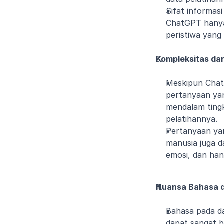
Sifat informas
ChatGPT hanya 
peristiwa yang 
Kompleksitas da
Meskipun Chat
pertanyaan yan
mendalam tingk
pelatihannya.
Pertanyaan ya
manusia juga d
emosi, dan han
Nuansa Bahasa 
Bahasa pada da
dapat sangat 