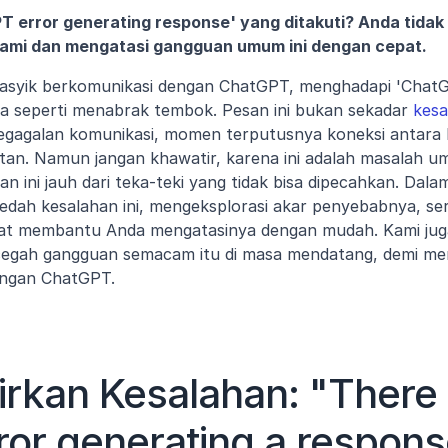
 error generating response' yang ditakuti? Anda tidak s
ami dan mengatasi gangguan umum ini dengan cepat.
 asyik berkomunikasi dengan ChatGPT, menghadapi 'ChatGP
sa seperti menabrak tembok. Pesan ini bukan sekadar 
kesa
egagalan komunikasi, momen terputusnya koneksi antara 
an. Namun jangan khawatir, karena ini adalah masalah um
n ini jauh dari teka-teki yang tidak bisa dipecahkan. Dala
edah kesalahan ini, mengeksplorasi akar penyebabnya, sert
pat membantu Anda mengatasinya dengan mudah. Kami jug
cegah gangguan semacam itu di masa mendatang, demi mema
dengan ChatGPT.
rkan Kesalahan: "There 
ror generating a respons