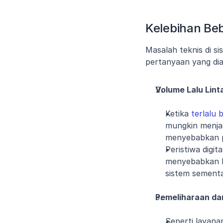
Kelebihan Be
Masalah teknis di s
pertanyaan yang dia
Volume Lalu Linta
Ketika 
terlalu
mungkin menjadi
menyebabkan p
Peristiwa digita
menyebabkan lo
sistem sementa
Pemeliharaan da
Seperti layana