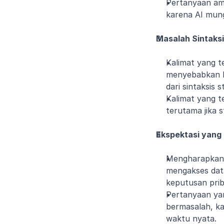
Pertanyaan amb
karena AI mun
Masalah Sintaks
Kalimat yang t
menyebabkan k
dari sintaksi
Kalimat yang t
terutama jika 
Ekspektasi yang T
Mengharapkan 
mengakses data
keputusan pri
Pertanyaan yang
bermasalah, ka
waktu nyata.