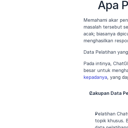
Apa 
Memahami akar peny
masalah tersebut se
acak; biasanya dipi
menghasilkan respon
Data Pelatihan yan
Pada intinya, Chat
besar untuk mengha
kepadanya
, yang d
Cakupan Data Pe
Pelatihan Chat
topik khusus. 
data pelatihan