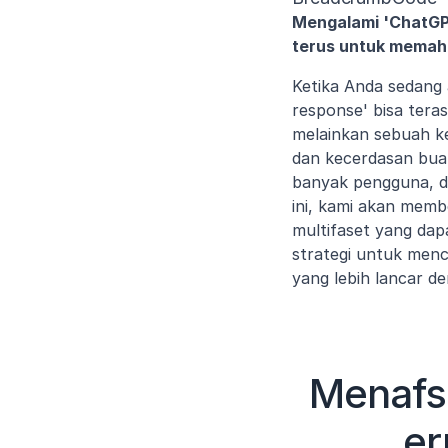
Mengalami 'ChatGPT
terus untuk memah
Ketika Anda sedang
response' bisa tera
melainkan sebuah k
dan kecerdasan buat
banyak pengguna, da
ini, kami akan memb
multifaset yang da
strategi untuk men
yang lebih lancar 
Menafsi
er