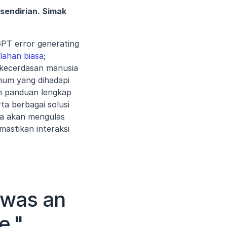
endirian. Simak 
T error generating 
lahan biasa
; 
kecerdasan manusia 
um yang dihadapi 
m panduan lengkap 
a berbagai solusi 
a akan mengulas 
stikan interaksi 
was an 
e."