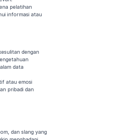
ena pelatihan 
i informasi atau 
esulitan dengan 
pengetahuan 
alam data 
f atau emosi 
n pribadi dan 
om, dan slang yang 
kin menghadapi 