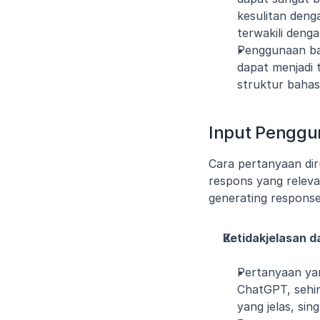
kesulitan deng
terwakili deng
Penggunaan bah
dapat menjadi 
struktur bahas
Input Penggu
Cara pertanyaan d
respons yang relev
generating response
Ketidakjelasan d
Pertanyaan yang
ChatGPT, sehin
yang jelas, sin