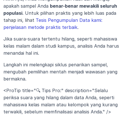
apakah sampel Anda 
benar-benar mewakili seluruh 
populasi
. Untuk pilihan praktis yang lebih luas pada 
tahap ini, lihat 
Tesis Pengumpulan Data kami: 
penjelasan metode praktis terbaik
.
Jika suara-suara tertentu hilang, seperti mahasiswa 
kelas malam dalam studi kampus, analisis Anda harus 
menandai hal ini.
Langkah ini melengkapi siklus penarikan sampel, 
mengubah pemilihan mentah menjadi wawasan yang 
bermakna.
<ProTip title="🔍 Tips Pro:" description="Selalu 
periksa suara yang hilang dalam data Anda, seperti 
mahasiswa kelas malam atau kelompok yang kurang 
terwakili, sebelum memfinalisasi analisis Anda." />