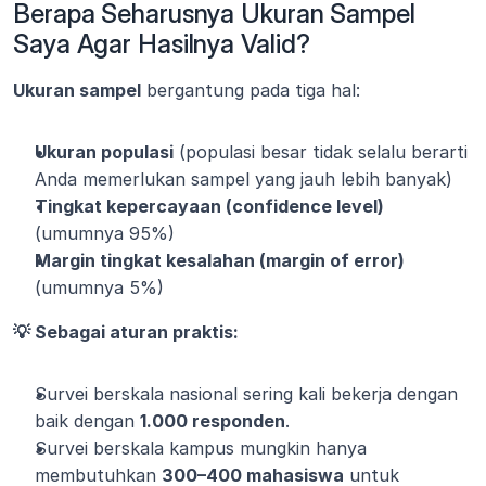
Berapa Seharusnya Ukuran Sampel 
Saya Agar Hasilnya Valid?
Ukuran sampel
 bergantung pada tiga hal:
Ukuran populasi
 (populasi besar tidak selalu berarti 
Anda memerlukan sampel yang jauh lebih banyak)
Tingkat kepercayaan (confidence level)
(umumnya 95%)
Margin tingkat kesalahan (margin of error)
(umumnya 5%)
💡 Sebagai aturan praktis:
Survei berskala nasional sering kali bekerja dengan 
baik dengan 
1.000 responden
.
Survei berskala kampus mungkin hanya 
membutuhkan 
300–400 mahasiswa
 untuk 