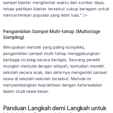
sampel klaster menghemat waktu dan sumber daya, 
tetapi pastikan klaster tersebut cukup beragam untuk 
mencerminkan populasi yang lebih luas." />
Pengambilan Sampel Multi-tahap (Multistage 
Sampling)
Merupakan metode yang paling kompleks, 
pengambilan sampel multi-tahap menggabungkan 
berbagai strategi secara berlapis. Seorang peneliti 
mungkin memulai dengan wilayah, kemudian memilih 
sekolah secara acak, dan akhirnya mengambil sampel 
siswa di sekolah-sekolah tersebut. Metode ini 
menyeimbangkan kepraktisan dengan keterwakilan 
dalam studi skala besar.
Panduan Langkah demi Langkah untuk 