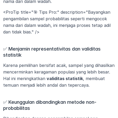
nama dari dalam wadah.
<ProTip title="🎯 Tips Pro:" description="Bayangkan 
pengambilan sampel probabilitas seperti mengocok 
nama dari dalam wadah, ini menjaga proses tetap adil 
dan tidak bias." />
✅ Menjamin representativitas dan validitas 
statistik
Karena pemilihan bersifat acak, sampel yang dihasilkan 
mencerminkan keragaman populasi yang lebih besar. 
Hal ini meningkatkan 
validitas statistik
, membuat 
temuan menjadi lebih andal dan tepercaya.
✅ Keunggulan dibandingkan metode non-
probabilitas