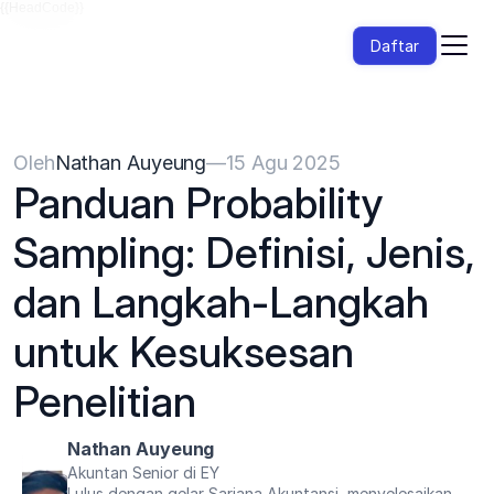
{{HeadCode}}
Daftar
Oleh
Nathan Auyeung
—
15 Agu 2025
Panduan Probability 
Sampling: Definisi, Jenis, 
dan Langkah-Langkah 
untuk Kesuksesan 
Penelitian
Nathan Auyeung
Akuntan Senior di EY
Lulus dengan gelar Sarjana Akuntansi, menyelesaikan 