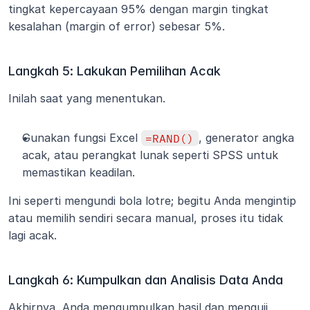
tingkat kepercayaan 95% dengan margin tingkat 
kesalahan (margin of error) sebesar 5%.
Langkah 5: Lakukan Pemilihan Acak
Inilah saat yang menentukan.
Gunakan fungsi Excel 
=RAND()
, generator angka 
acak, atau perangkat lunak seperti SPSS untuk 
memastikan keadilan.
Ini seperti mengundi bola lotre; begitu Anda mengintip 
atau memilih sendiri secara manual, proses itu tidak 
lagi acak.
Langkah 6: Kumpulkan dan Analisis Data Anda
Akhirnya, Anda mengumpulkan hasil dan menguji 