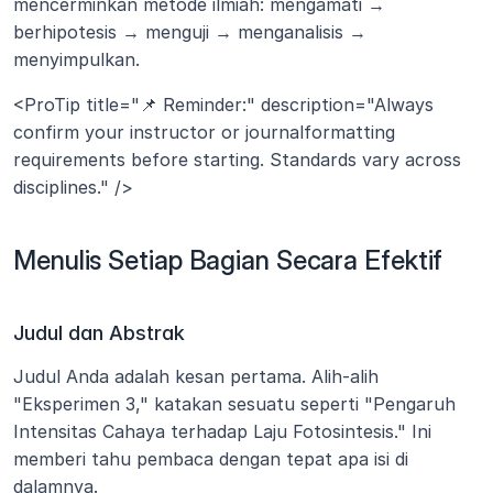
mencerminkan metode ilmiah: mengamati → 
berhipotesis → menguji → menganalisis → 
menyimpulkan. 
<ProTip title="📌 Reminder:" description="Always 
confirm your instructor or journalformatting 
requirements before starting. Standards vary across 
disciplines." />
Menulis Setiap Bagian Secara Efektif
Judul dan Abstrak
Judul Anda adalah kesan pertama. Alih-alih 
"Eksperimen 3," katakan sesuatu seperti "Pengaruh 
Intensitas Cahaya terhadap Laju Fotosintesis." Ini 
memberi tahu pembaca dengan tepat apa isi di 
dalamnya.