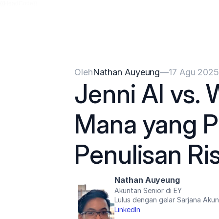
{{HeadCode}}
Oleh
Nathan Auyeung
—
17 Agu 202
Jenni AI vs. W
Mana yang Pa
Penulisan Ri
Nathan Auyeung
Akuntan Senior di EY
Lulus dengan gelar Sarjana Aku
LinkedIn