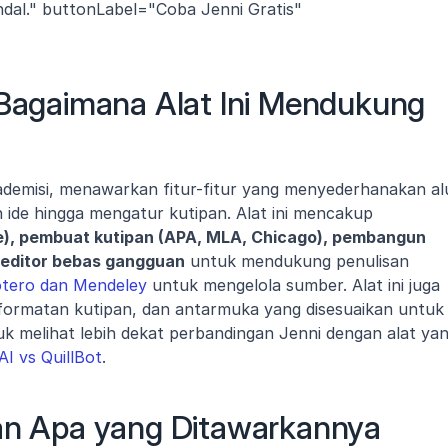
ndal." buttonLabel="Coba Jenni Gratis" 
 Bagaimana Alat Ini Mendukung 
ademisi, menawarkan fitur-fitur yang menyederhanakan alu
kerja akademis mulai dari menghasilkan ide hingga mengatur kutipan. Alat ini mencakup 
), pembuat kutipan (APA, MLA, Chicago), pembangun 
 editor bebas gangguan
 untuk mendukung penulisan 
Zotero dan Mendeley
 untuk mengelola sumber. Alat ini juga 
formatan kutipan, dan antarmuka yang disesuaikan untuk 
k melihat lebih dekat perbandingan Jenni dengan alat yan
AI vs QuillBot
.
an Apa yang Ditawarkannya 