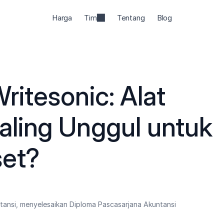
Harga
Tim
Tentang
Blog
5
ritesonic: Alat 
ling Unggul untuk 
set?
ntansi, menyelesaikan Diploma Pascasarjana Akuntansi