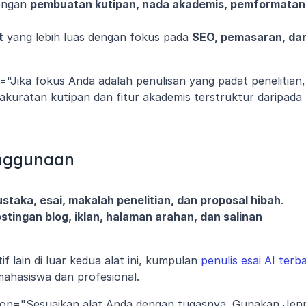
engan 
pembuatan kutipan, nada akademis, pemformatan 
t
 yang lebih luas dengan fokus pada 
SEO, pemasaran, dan
n="Jika fokus Anda adalah penulisan yang padat penelitian, 
kuratan kutipan dan fitur akademis terstruktur daripada 
enggunaan
ustaka, esai, makalah penelitian, dan proposal hibah
.
stingan blog, iklan, halaman arahan, dan salinan 
lain di luar kedua alat ini, kumpulan 
penulis esai AI terba
ahasiswa dan profesional.
tion="Sesuaikan alat Anda dengan tugasnya. Gunakan Jenni