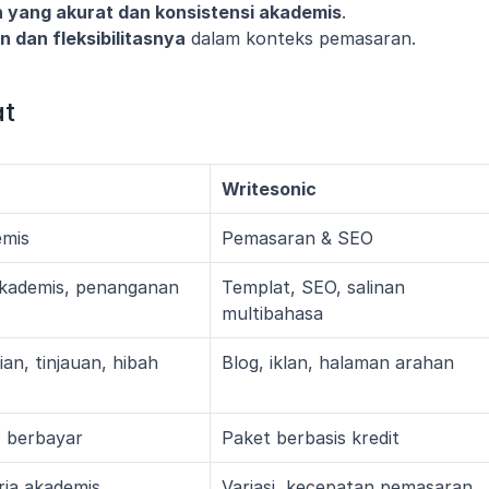
n yang akurat dan konsistensi akademis
.
 dan fleksibilitasnya
 dalam konteks pemasaran.
at
Writesonic
emis
Pemasaran & SEO
akademis, penanganan 
Templat, SEO, salinan 
multibahasa
ian, tinjauan, hibah
Blog, iklan, halaman arahan
+ berbayar
Paket berbasis kredit
erja akademis
Variasi, kecepatan pemasaran