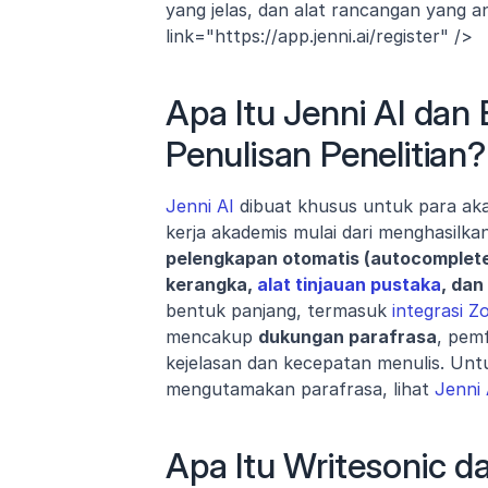
yang jelas, dan alat rancangan yang a
link="https://app.jenni.ai/register" />
Apa Itu Jenni AI dan
Penulisan Penelitian?
Jenni AI
 dibuat khusus untuk para ak
pelengkapan otomatis (autocomplete
kerangka, 
alat tinjauan pustaka
, dan
bentuk panjang, termasuk 
integrasi 
mencakup 
dukungan parafrasa
, pem
kejelasan dan kecepatan menulis. Untu
mengutamakan parafrasa, lihat 
Jenni 
Apa Itu Writesonic d