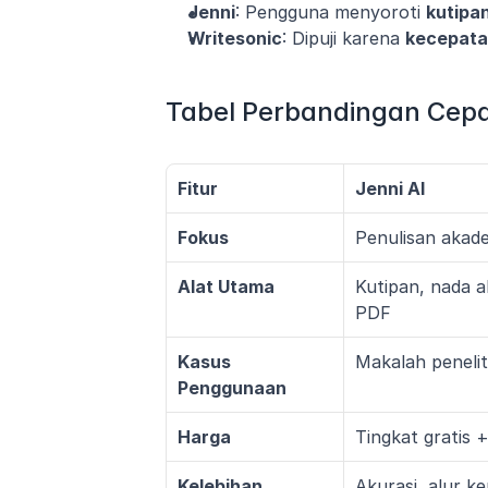
Jenni
: Pengguna menyoroti 
kutipa
Writesonic
: Dipuji karena 
kecepatan
Tabel Perbandingan Cep
Fitur
Jenni AI
Fokus
Penulisan akad
Alat Utama
Kutipan, nada 
PDF
Kasus 
Makalah penelit
Penggunaan
Harga
Tingkat gratis 
Kelebihan
Akurasi, alur k