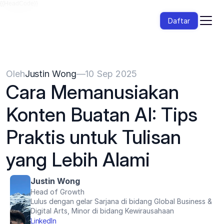
{{HeadCode}}
Daftar
Oleh
Justin Wong
—
10 Sep 2025
Cara Memanusiakan 
Konten Buatan AI: Tips 
Praktis untuk Tulisan 
yang Lebih Alami
Justin Wong
Head of Growth
Lulus dengan gelar Sarjana di bidang Global Business & 
Digital Arts, Minor di bidang Kewirausahaan
LinkedIn