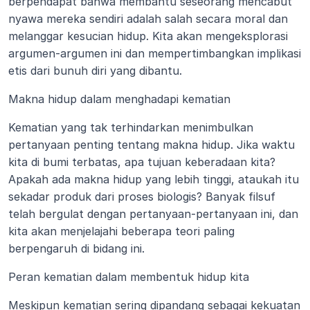
berpendapat bahwa membantu seseorang mencabut 
nyawa mereka sendiri adalah salah secara moral dan 
melanggar kesucian hidup. Kita akan mengeksplorasi 
argumen-argumen ini dan mempertimbangkan implikasi 
etis dari bunuh diri yang dibantu.
Makna hidup dalam menghadapi kematian
Kematian yang tak terhindarkan menimbulkan 
pertanyaan penting tentang makna hidup. Jika waktu 
kita di bumi terbatas, apa tujuan keberadaan kita? 
Apakah ada makna hidup yang lebih tinggi, ataukah itu 
sekadar produk dari proses biologis? Banyak filsuf 
telah bergulat dengan pertanyaan-pertanyaan ini, dan 
kita akan menjelajahi beberapa teori paling 
berpengaruh di bidang ini.
Peran kematian dalam membentuk hidup kita
Meskipun kematian sering dipandang sebagai kekuatan 