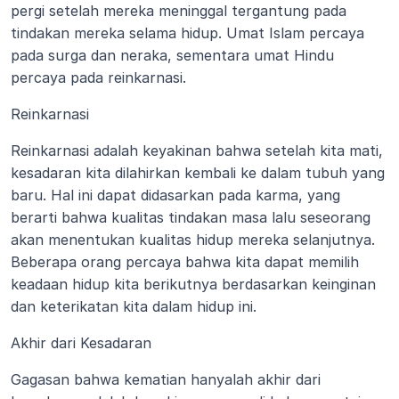
pergi setelah mereka meninggal tergantung pada 
tindakan mereka selama hidup. Umat Islam percaya 
pada surga dan neraka, sementara umat Hindu 
percaya pada reinkarnasi.
Reinkarnasi
Reinkarnasi adalah keyakinan bahwa setelah kita mati, 
kesadaran kita dilahirkan kembali ke dalam tubuh yang 
baru. Hal ini dapat didasarkan pada karma, yang 
berarti bahwa kualitas tindakan masa lalu seseorang 
akan menentukan kualitas hidup mereka selanjutnya. 
Beberapa orang percaya bahwa kita dapat memilih 
keadaan hidup kita berikutnya berdasarkan keinginan 
dan keterikatan kita dalam hidup ini.
Akhir dari Kesadaran
Gagasan bahwa kematian hanyalah akhir dari 