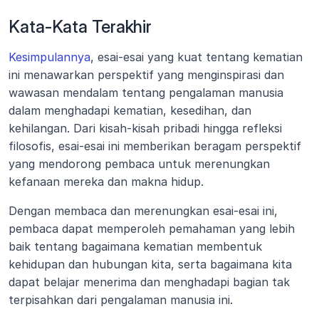
Kata-Kata Terakhir
Kesimpulannya
, esai-esai yang kuat tentang kematian 
ini menawarkan perspektif yang menginspirasi dan 
wawasan mendalam tentang pengalaman manusia 
dalam menghadapi kematian, kesedihan, dan 
kehilangan. Dari kisah-kisah pribadi hingga refleksi 
filosofis, esai-esai ini memberikan beragam perspektif 
yang mendorong pembaca untuk merenungkan 
kefanaan mereka dan makna hidup.
Dengan membaca dan merenungkan esai-esai ini, 
pembaca dapat memperoleh pemahaman yang lebih 
baik tentang bagaimana kematian membentuk 
kehidupan dan hubungan kita, serta bagaimana kita 
dapat belajar menerima dan menghadapi bagian tak 
terpisahkan dari pengalaman manusia ini.