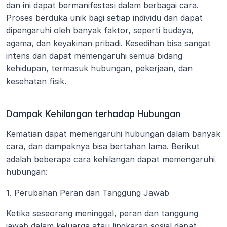
dan ini dapat bermanifestasi dalam berbagai cara. 
Proses berduka unik bagi setiap individu dan dapat 
dipengaruhi oleh banyak faktor, seperti budaya, 
agama, dan keyakinan pribadi. Kesedihan bisa sangat 
intens dan dapat memengaruhi semua bidang 
kehidupan, termasuk hubungan, pekerjaan, dan 
kesehatan fisik.
Dampak Kehilangan terhadap Hubungan
Kematian dapat memengaruhi hubungan dalam banyak 
cara, dan dampaknya bisa bertahan lama. Berikut 
adalah beberapa cara kehilangan dapat memengaruhi 
hubungan:
1. Perubahan Peran dan Tanggung Jawab
Ketika seseorang meninggal, peran dan tanggung 
jawab dalam keluarga atau lingkaran sosial dapat 