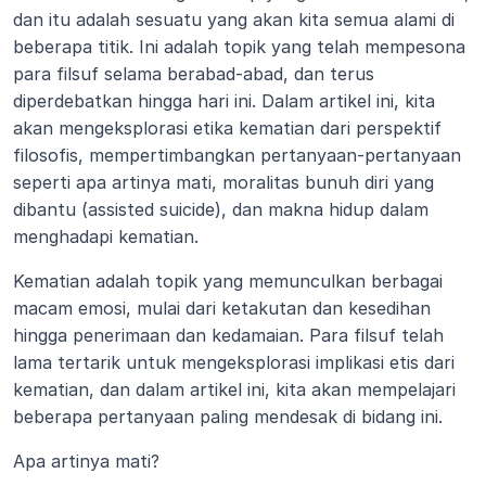
dan itu adalah sesuatu yang akan kita semua alami di 
beberapa titik. Ini adalah topik yang telah mempesona 
para filsuf selama berabad-abad, dan terus 
diperdebatkan hingga hari ini. Dalam artikel ini, kita 
akan mengeksplorasi etika kematian dari perspektif 
filosofis, mempertimbangkan pertanyaan-pertanyaan 
seperti apa artinya mati, moralitas bunuh diri yang 
dibantu (assisted suicide), dan makna hidup dalam 
menghadapi kematian.
Kematian adalah topik yang memunculkan berbagai 
macam emosi, mulai dari ketakutan dan kesedihan 
hingga penerimaan dan kedamaian. Para filsuf telah 
lama tertarik untuk mengeksplorasi implikasi etis dari 
kematian, dan dalam artikel ini, kita akan mempelajari 
beberapa pertanyaan paling mendesak di bidang ini.
Apa artinya mati?