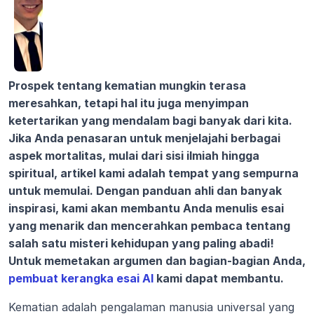
Prospek tentang kematian mungkin terasa 
meresahkan, tetapi hal itu juga menyimpan 
ketertarikan yang mendalam bagi banyak dari kita. 
Jika Anda penasaran untuk menjelajahi berbagai 
aspek mortalitas, mulai dari sisi ilmiah hingga 
spiritual, artikel kami adalah tempat yang sempurna 
untuk memulai. Dengan panduan ahli dan banyak 
inspirasi, kami akan membantu Anda menulis esai 
yang menarik dan mencerahkan pembaca tentang 
salah satu misteri kehidupan yang paling abadi! 
Untuk memetakan argumen dan bagian-bagian Anda, 
pembuat kerangka esai AI
 kami dapat membantu.
Kematian adalah pengalaman manusia universal yang 