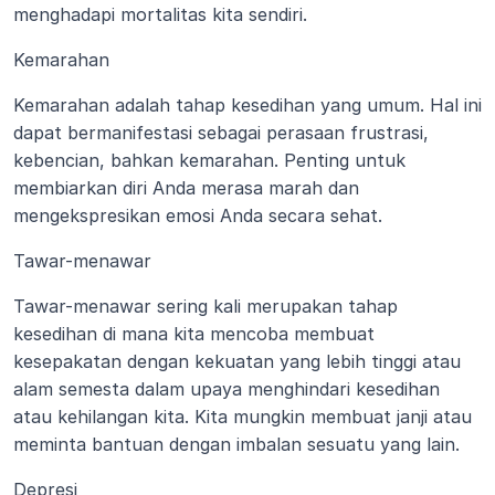
menghadapi mortalitas kita sendiri.
Kemarahan
Kemarahan adalah tahap kesedihan yang umum. Hal ini 
dapat bermanifestasi sebagai perasaan frustrasi, 
kebencian, bahkan kemarahan. Penting untuk 
membiarkan diri Anda merasa marah dan 
mengekspresikan emosi Anda secara sehat.
Tawar-menawar
Tawar-menawar sering kali merupakan tahap 
kesedihan di mana kita mencoba membuat 
kesepakatan dengan kekuatan yang lebih tinggi atau 
alam semesta dalam upaya menghindari kesedihan 
atau kehilangan kita. Kita mungkin membuat janji atau 
meminta bantuan dengan imbalan sesuatu yang lain.
Depresi