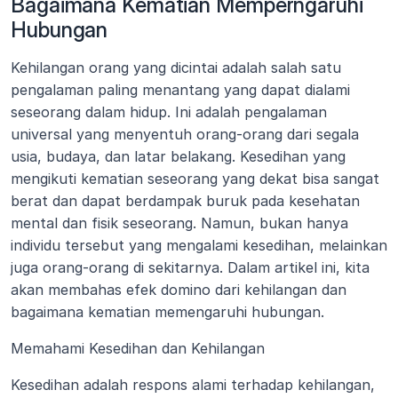
Bagaimana Kematian Memperngaruhi 
Hubungan
Kehilangan orang yang dicintai adalah salah satu 
pengalaman paling menantang yang dapat dialami 
seseorang dalam hidup. Ini adalah pengalaman 
universal yang menyentuh orang-orang dari segala 
usia, budaya, dan latar belakang. Kesedihan yang 
mengikuti kematian seseorang yang dekat bisa sangat 
berat dan dapat berdampak buruk pada kesehatan 
mental dan fisik seseorang. Namun, bukan hanya 
individu tersebut yang mengalami kesedihan, melainkan 
juga orang-orang di sekitarnya. Dalam artikel ini, kita 
akan membahas efek domino dari kehilangan dan 
bagaimana kematian memengaruhi hubungan.
Memahami Kesedihan dan Kehilangan
Kesedihan adalah respons alami terhadap kehilangan, 