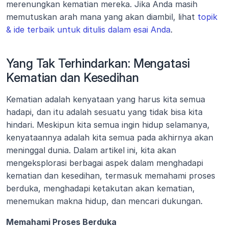
merenungkan kematian mereka. Jika Anda masih 
memutuskan arah mana yang akan diambil, lihat 
topik 
& ide terbaik untuk ditulis dalam esai Anda
.
Yang Tak Terhindarkan: Mengatasi 
Kematian dan Kesedihan
Kematian adalah kenyataan yang harus kita semua 
hadapi, dan itu adalah sesuatu yang tidak bisa kita 
hindari. Meskipun kita semua ingin hidup selamanya, 
kenyataannya adalah kita semua pada akhirnya akan 
meninggal dunia. Dalam artikel ini, kita akan 
mengeksplorasi berbagai aspek dalam menghadapi 
kematian dan kesedihan, termasuk memahami proses 
berduka, menghadapi ketakutan akan kematian, 
menemukan makna hidup, dan mencari dukungan.
Memahami Proses Berduka