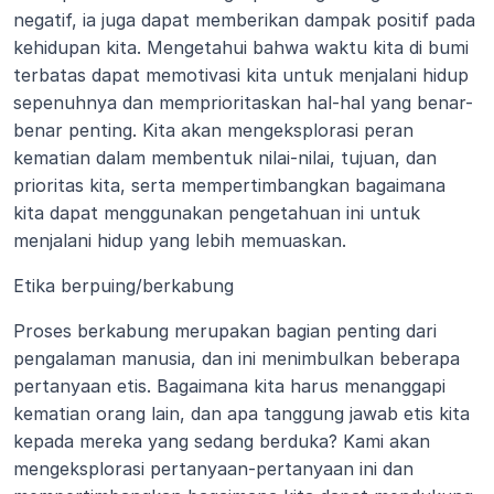
negatif, ia juga dapat memberikan dampak positif pada 
kehidupan kita. Mengetahui bahwa waktu kita di bumi 
terbatas dapat memotivasi kita untuk menjalani hidup 
sepenuhnya dan memprioritaskan hal-hal yang benar-
benar penting. Kita akan mengeksplorasi peran 
kematian dalam membentuk nilai-nilai, tujuan, dan 
prioritas kita, serta mempertimbangkan bagaimana 
kita dapat menggunakan pengetahuan ini untuk 
menjalani hidup yang lebih memuaskan.
Etika berpuing/berkabung
Proses berkabung merupakan bagian penting dari 
pengalaman manusia, dan ini menimbulkan beberapa 
pertanyaan etis. Bagaimana kita harus menanggapi 
kematian orang lain, dan apa tanggung jawab etis kita 
kepada mereka yang sedang berduka? Kami akan 
mengeksplorasi pertanyaan-pertanyaan ini dan 