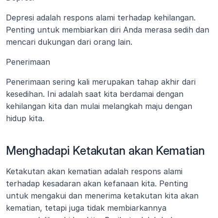
Depresi adalah respons alami terhadap kehilangan. 
Penting untuk membiarkan diri Anda merasa sedih dan 
mencari dukungan dari orang lain.
Penerimaan
Penerimaan sering kali merupakan tahap akhir dari 
kesedihan. Ini adalah saat kita berdamai dengan 
kehilangan kita dan mulai melangkah maju dengan 
hidup kita.
Menghadapi Ketakutan akan Kematian
Ketakutan akan kematian adalah respons alami 
terhadap kesadaran akan kefanaan kita. Penting 
untuk mengakui dan menerima ketakutan kita akan 
kematian, tetapi juga tidak membiarkannya 