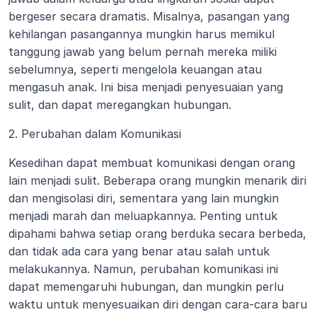
bergeser secara dramatis. Misalnya, pasangan yang 
kehilangan pasangannya mungkin harus memikul 
tanggung jawab yang belum pernah mereka miliki 
sebelumnya, seperti mengelola keuangan atau 
mengasuh anak. Ini bisa menjadi penyesuaian yang 
sulit, dan dapat meregangkan hubungan.
2. Perubahan dalam Komunikasi
Kesedihan dapat membuat komunikasi dengan orang 
lain menjadi sulit. Beberapa orang mungkin menarik diri 
dan mengisolasi diri, sementara yang lain mungkin 
menjadi marah dan meluapkannya. Penting untuk 
dipahami bahwa setiap orang berduka secara berbeda, 
dan tidak ada cara yang benar atau salah untuk 
melakukannya. Namun, perubahan komunikasi ini 
dapat memengaruhi hubungan, dan mungkin perlu 
waktu untuk menyesuaikan diri dengan cara-cara baru 