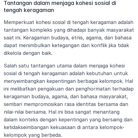
Tantangan dalam menjaga kohesi sosial di 
tengah keragaman
Memperkuat kohesi sosial di tengah keragaman adalah 
tantangan kompleks yang dihadapi banyak masyarakat 
saat ini. Keragaman budaya, etnis, agama, dan bahasa 
dapat menimbulkan ketegangan dan konflik jika tidak 
dikelola dengan baik. 
Salah satu tantangan utama dalam menjaga kohesi 
sosial di tengah keragaman adalah kebutuhan untuk 
menyeimbangkan kepentingan berbagai kelompok. Hal 
ini melibatkan pengakuan dan penghormatan terhadap 
keragaman budaya, agama, dan bahasa masyarakat, 
sembari mempromosikan rasa identitas bersama dan 
nilai-nilai bersama. Hal ini bisa sangat menantang 
dalam konteks dengan kepentingan yang bersaing dan 
ketidakseimbangan kekuasaan di antara kelompok-
kelompok yang berbeda.