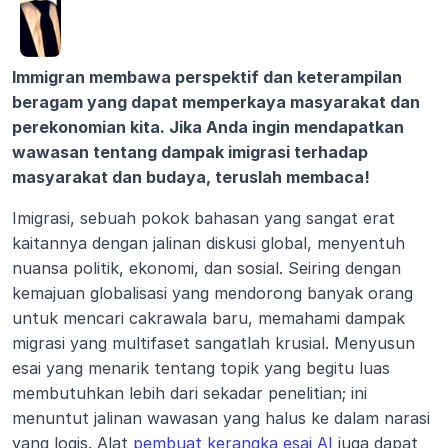
Immigran membawa perspektif dan keterampilan 
beragam yang dapat memperkaya masyarakat dan 
perekonomian kita. Jika Anda ingin mendapatkan 
wawasan tentang dampak imigrasi terhadap 
masyarakat dan budaya, teruslah membaca!
Imigrasi, sebuah pokok bahasan yang sangat erat 
kaitannya dengan jalinan diskusi global, menyentuh 
nuansa politik, ekonomi, dan sosial. Seiring dengan 
kemajuan globalisasi yang mendorong banyak orang 
untuk mencari cakrawala baru, memahami dampak 
migrasi yang multifaset sangatlah krusial. Menyusun 
esai yang menarik tentang topik yang begitu luas 
membutuhkan lebih dari sekadar penelitian; ini 
menuntut jalinan wawasan yang halus ke dalam narasi 
yang logis. Alat 
pembuat kerangka esai AI
 juga dapat 