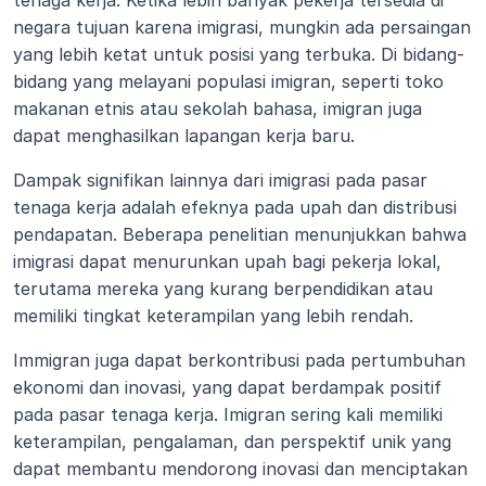
tenaga kerja. Ketika lebih banyak pekerja tersedia di 
negara tujuan karena imigrasi, mungkin ada persaingan 
yang lebih ketat untuk posisi yang terbuka. Di bidang-
bidang yang melayani populasi imigran, seperti toko 
makanan etnis atau sekolah bahasa, imigran juga 
dapat menghasilkan lapangan kerja baru.
Dampak signifikan lainnya dari imigrasi pada pasar 
tenaga kerja adalah efeknya pada upah dan distribusi 
pendapatan. Beberapa penelitian menunjukkan bahwa 
imigrasi dapat menurunkan upah bagi pekerja lokal, 
terutama mereka yang kurang berpendidikan atau 
memiliki tingkat keterampilan yang lebih rendah. 
Immigran juga dapat berkontribusi pada pertumbuhan 
ekonomi dan inovasi, yang dapat berdampak positif 
pada pasar tenaga kerja. Imigran sering kali memiliki 
keterampilan, pengalaman, dan perspektif unik yang 
dapat membantu mendorong inovasi dan menciptakan 