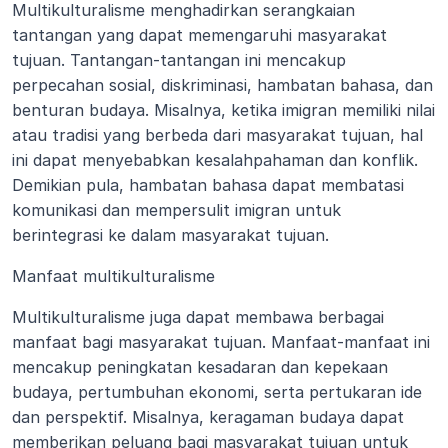
Multikulturalisme menghadirkan serangkaian 
tantangan yang dapat memengaruhi masyarakat 
tujuan. Tantangan-tantangan ini mencakup 
perpecahan sosial, diskriminasi, hambatan bahasa, dan 
benturan budaya. Misalnya, ketika imigran memiliki nilai 
atau tradisi yang berbeda dari masyarakat tujuan, hal 
ini dapat menyebabkan kesalahpahaman dan konflik. 
Demikian pula, hambatan bahasa dapat membatasi 
komunikasi dan mempersulit imigran untuk 
berintegrasi ke dalam masyarakat tujuan.
Manfaat multikulturalisme
Multikulturalisme juga dapat membawa berbagai 
manfaat bagi masyarakat tujuan. Manfaat-manfaat ini 
mencakup peningkatan kesadaran dan kepekaan 
budaya, pertumbuhan ekonomi, serta pertukaran ide 
dan perspektif. Misalnya, keragaman budaya dapat 
memberikan peluang bagi masyarakat tujuan untuk 