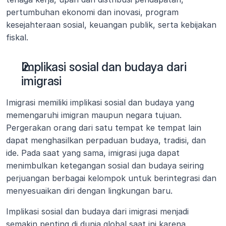
pertumbuhan ekonomi dan inovasi, program 
kesejahteraan sosial, keuangan publik, serta kebijakan 
fiskal. 
Implikasi sosial dan budaya dari 
imigrasi
Imigrasi memiliki implikasi sosial dan budaya yang 
memengaruhi imigran maupun negara tujuan. 
Pergerakan orang dari satu tempat ke tempat lain 
dapat menghasilkan perpaduan budaya, tradisi, dan 
ide. Pada saat yang sama, imigrasi juga dapat 
menimbulkan ketegangan sosial dan budaya seiring 
perjuangan berbagai kelompok untuk berintegrasi dan 
menyesuaikan diri dengan lingkungan baru. 
Implikasi sosial dan budaya dari imigrasi menjadi 
semakin penting di dunia global saat ini karena 