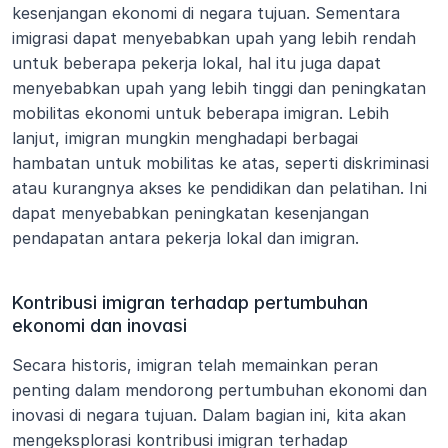
kesenjangan ekonomi di negara tujuan. Sementara 
imigrasi dapat menyebabkan upah yang lebih rendah 
untuk beberapa pekerja lokal, hal itu juga dapat 
menyebabkan upah yang lebih tinggi dan peningkatan 
mobilitas ekonomi untuk beberapa imigran. Lebih 
lanjut, imigran mungkin menghadapi berbagai 
hambatan untuk mobilitas ke atas, seperti diskriminasi 
atau kurangnya akses ke pendidikan dan pelatihan. Ini 
dapat menyebabkan peningkatan kesenjangan 
pendapatan antara pekerja lokal dan imigran.
Kontribusi imigran terhadap pertumbuhan 
ekonomi dan inovasi
Secara historis, imigran telah memainkan peran 
penting dalam mendorong pertumbuhan ekonomi dan 
inovasi di negara tujuan. Dalam bagian ini, kita akan 
mengeksplorasi kontribusi imigran terhadap 