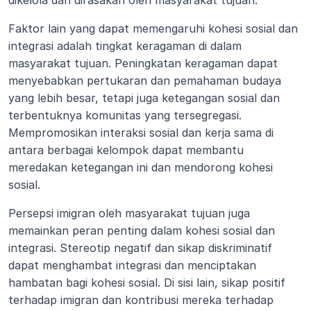
dikelola dan dirasakan oleh masyarakat tujuan.
Faktor lain yang dapat memengaruhi kohesi sosial dan 
integrasi adalah tingkat keragaman di dalam 
masyarakat tujuan. Peningkatan keragaman dapat 
menyebabkan pertukaran dan pemahaman budaya 
yang lebih besar, tetapi juga ketegangan sosial dan 
terbentuknya komunitas yang tersegregasi. 
Mempromosikan interaksi sosial dan kerja sama di 
antara berbagai kelompok dapat membantu 
meredakan ketegangan ini dan mendorong kohesi 
sosial.
Persepsi imigran oleh masyarakat tujuan juga 
memainkan peran penting dalam kohesi sosial dan 
integrasi. Stereotip negatif dan sikap diskriminatif 
dapat menghambat integrasi dan menciptakan 
hambatan bagi kohesi sosial. Di sisi lain, sikap positif 
terhadap imigran dan kontribusi mereka terhadap 