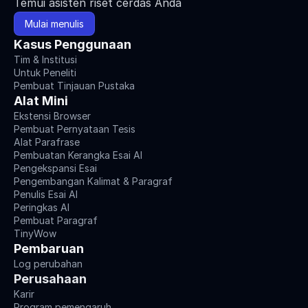
Temui asisten riset cerdas Anda
Mulai menulis
Kasus Penggunaan
Tim & Institusi
Untuk Peneliti
Pembuat Tinjauan Pustaka
Alat Mini
Ekstensi Browser
Pembuat Pernyataan Tesis
Alat Parafrase
Pembuatan Kerangka Esai AI
Pengekspansi Esai
Pengembangan Kalimat & Paragraf
Penulis Esai AI
Peringkas AI
Pembuat Paragraf
TinyWow
Pembaruan
Log perubahan
Perusahaan
Karir
Program pemengaruh