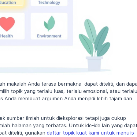
 makalah Anda terasa bermakna, dapat diteliti, dan dapa
h topik yang terlalu luas, terlalu emosional, atau terlalu
kus Anda membuat argumen Anda menjadi lebih tajam dan 
k sumber ilmiah untuk dieksplorasi tetapi juga cukup 
mlah halaman yang terbatas. Untuk ide-ide lain yang dapat
t diteliti, gunakan 
daftar topik kuat kami untuk menulis 