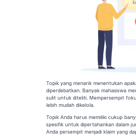
Topik yang menarik menentukan apakah
diperdebatkan. Banyak mahasiswa memili
sulit untuk diteliti. Mempersempit fo
lebih mudah dikelola.
Topik Anda harus memiliki cukup banya
spesifik untuk dipertahankan dalam ju
Anda persempit menjadi klaim yang dapa