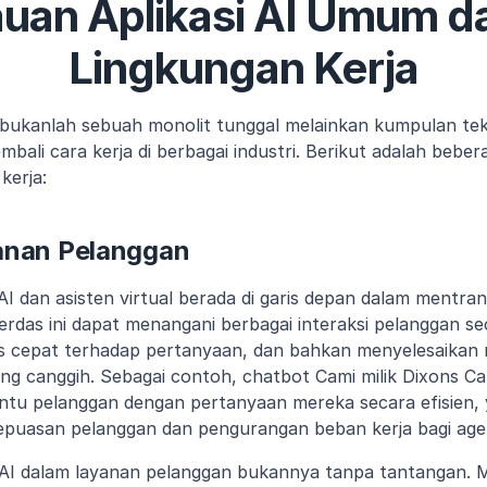
auan Aplikasi AI Umum da
Lingkungan Kerja
ukanlah sebuah monolit tunggal melainkan kumpulan tekn
li cara kerja di berbagai industri. Berikut adalah beberap
kerja:
anan Pelanggan
I dan asisten virtual berada di garis depan dalam mentran
erdas ini dapat menangani berbagai interaksi pelanggan se
 cepat terhadap pertanyaan, dan bahkan menyelesaikan 
ng canggih. Sebagai contoh, chatbot Cami milik Dixons Ca
tu pelanggan dengan pertanyaan mereka secara efisien, 
epuasan pelanggan dan pengurangan beban kerja bagi age
I dalam layanan pelanggan bukannya tanpa tantangan. 