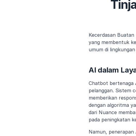
Tinj
Kecerdasan Buatan b
yang membentuk kemba
umum di lingkungan 
AI dalam Lay
Chatbot bertenaga A
pelanggan. Sistem c
memberikan respons
dengan algoritma ya
dari Nuance memban
pada peningkatan k
Namun, penerapan A