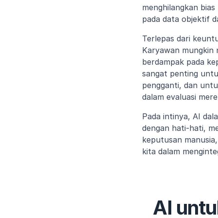
menghilangkan bias 
pada data objektif d
Terlepas dari keun
Karyawan mungkin me
berdampak pada kepu
sangat penting unt
pengganti, dan unt
dalam evaluasi mere
Pada intinya, AI da
dengan hati-hati, m
keputusan manusia, 
kita dalam mengint
AI untu