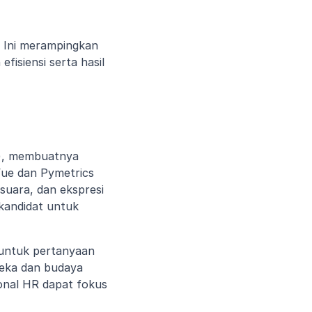
 Ini merampingkan 
isiensi serta hasil 
), membuatnya 
Vue dan Pymetrics 
uara, dan ekspresi 
kandidat untuk 
 untuk pertanyaan 
eka dan budaya 
nal HR dapat fokus 