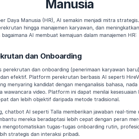
Manusia
 Daya Manusia (HR), AI semakin menjadi mitra strategis.
perekrutan hingga manajemen karyawan, dan meningkatkan ef
lah bagaimana AI membuat kemajuan dalam manajemen HR:
ekrutan dan Onboarding
es perekrutan dan onboarding (penerimaan karyawan baru
n dan efektif. Platform perekrutan berbasis AI seperti Hire
g menyaring kandidat dengan menganalisis bahasa, nada s
 wawancara video. Platform ini dapat menilai kesesuaian 
pat dan lebih objektif daripada metode tradisional.
g, chatbot AI seperti Talla memberikan jawaban real-time
bantu mereka beradaptasi lebih cepat dengan peran mer
 mengotomatiskan tugas-tugas onboarding rutin, profesio
ebih strategis dan interaksi pribadi.