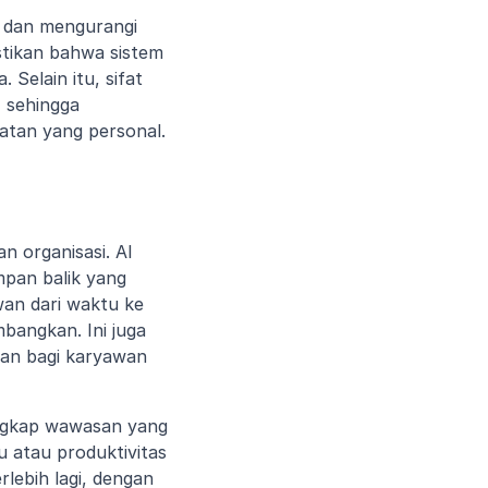
 dan mengurangi 
tikan bahwa sistem 
Selain itu, sifat 
 sehingga 
atan yang personal.
 organisasi. AI 
pan balik yang 
wan dari waktu ke 
angkan. Ini juga 
an bagi karyawan 
gkap wawasan yang 
 atau produktivitas 
lebih lagi, dengan 