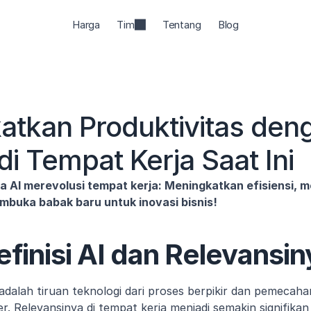
Harga
Tim
Tentang
Blog
tkan Produktivitas denga
 di Tempat Kerja Saat Ini
AI merevolusi tempat kerja: Meningkatkan efisiensi, 
embuka babak baru untuk inovasi bisnis!
efinisi AI dan Relevansin
 adalah tiruan teknologi dari proses berpikir dan pemecah
. Relevansinya di tempat kerja menjadi semakin signifikan s