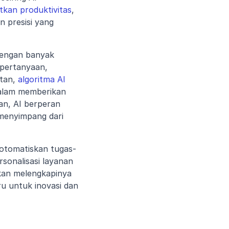
tkan produktivitas
, 
presisi yang 
dengan banyak 
pertanyaan, 
tan, 
algoritma AI
alam memberikan 
an, AI berperan 
menyimpang dari 
gotomatiskan tugas-
onalisasi layanan 
kan melengkapinya 
 untuk inovasi dan 