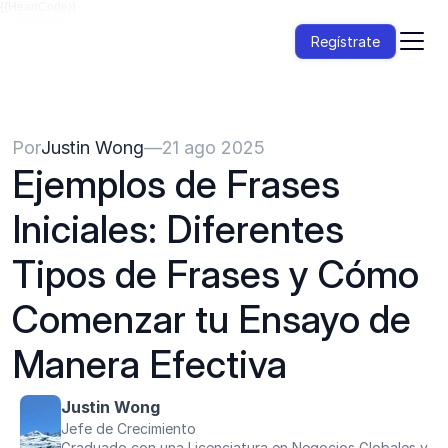
{{HeadCode}}
Regístrate
Por
Justin Wong
—
21 ago 2025
Ejemplos de Frases 
Iniciales: Diferentes 
Tipos de Frases y Cómo 
Comenzar tu Ensayo de 
Manera Efectiva
Justin Wong
Jefe de Crecimiento
Graduado con una Licenciatura en Negocios Globales y 