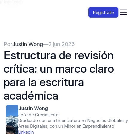
{{HeadCode}}
Regístrate
Por
Justin Wong
—
2 jun 2026
Estructura de revisión 
crítica: un marco claro 
para la escritura 
académica
Justin Wong
Jefe de Crecimiento
Graduado con una Licenciatura en Negocios Globales y 
Artes Digitales, con un Minor en Emprendimiento
LinkedIn