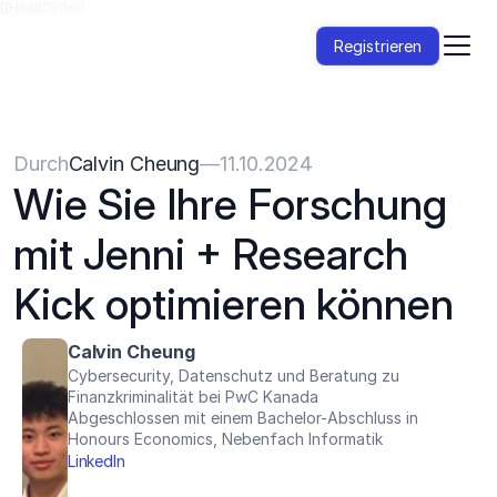
{{HeadCode}}
Registrieren
Durch
Calvin Cheung
—
11.10.2024
Wie Sie Ihre Forschung 
mit Jenni + Research 
Kick optimieren können
Calvin Cheung
Cybersecurity, Datenschutz und Beratung zu 
Finanzkriminalität bei PwC Kanada
Abgeschlossen mit einem Bachelor-Abschluss in 
Honours Economics, Nebenfach Informatik
LinkedIn