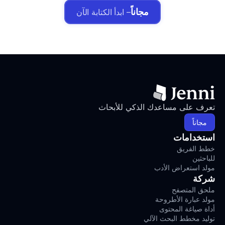
مجاناً
– ابدأ الكتابة الآن
تعرف على مساعدك الذكي للأبحاث
مجاناً
استخدامات
خطط الفريق
للباحثين
مولد استعراض الأدب
شركة
ملحق المتصفح
مولد عبارة الأطروحة
أداة صياغة المحتوى
توليد مخطط البحث الآلي