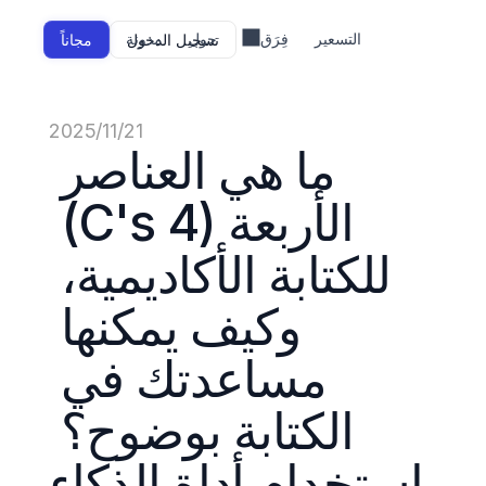
التسعير
فِرَق
حول
مدونة
تسجيل الدخول
مجاناً
21‏/11‏/2025
ما هي العناصر 
الأربعة (4 C's) 
للكتابة الأكاديمية، 
وكيف يمكنها 
مساعدتك في 
الكتابة بوضوح؟ 
باستخدام أداة الذكاء 