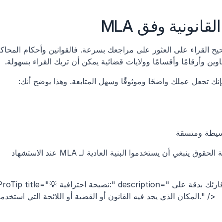
انونية وفق MLA
ين وأرقامًا وأقسامًا وولايات قضائية يمكن أن تربك القراء بسهولة.
 فإنك تجعل عملك واضحًا وموثوقًا وسهل المتابعة. وهذا يوضح أنك:
بسيطة ومتسقة
 أن الكتّاب خارج كلية الحقوق ينبغي أن يستخدموا البنية العادية لـ MLA عند الاستشهاد 
<ProTip title="💡 نصيحة احترافية:" description="فكّر في الاستشهاد كأنه عنوان؛ ينبغي أن يدلّ قار
المكان الذي يجد فيه القانون أو القضية أو اللائحة التي استخدمتها." />