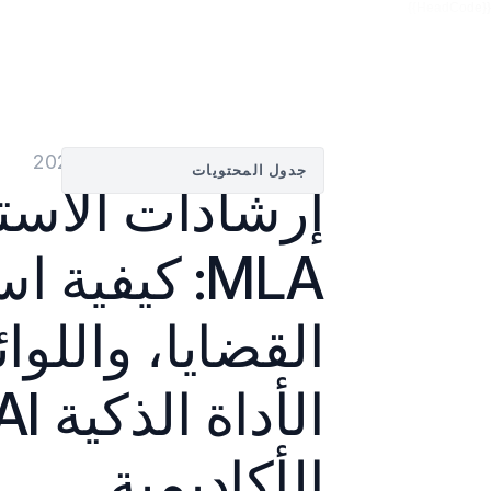
{{HeadCode}}
بواسطة
Justin Wong
—
21‏/11‏/2025
جدول المحتويات
الأكاديمية.