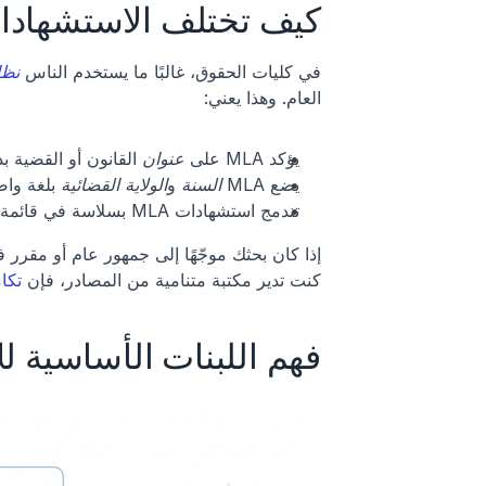
كيف تختلف الاستشهادات ا
في كليات الحقوق، غالبًا ما يستخدم الناس 
نظام ok
العام. وهذا يعني:
يؤكد MLA على 
عنوان
 القانون أو القضية ب
يضع MLA 
السنة
 و
الولاية القضائية
 بلغة وا
تندمج استشهادات MLA بسلاسة في قائمة الأعمال المقتبس منها، إلى جانب الكتب والمواقع والمقالات.
كنت تدير مكتبة متنامية من المصادر، فإن 
تكامل tero
فهم اللبنات الأساسية للا