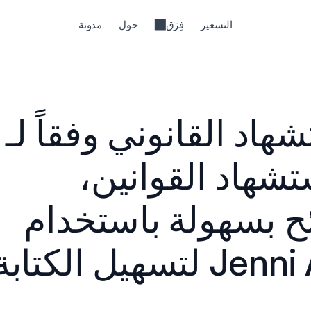
التسعير
فِرَق
حول
مدونة
إرشادات الاستشهاد القانوني
MLA: كيفية استشهاد القوانين، 
القضايا، واللوائح بسهولة باستخدام 