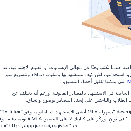
يمكن أن تبدو الاستشهادات القانونية مربكة، خاصة عندما تكتب بحثًا في مجالي الإنسانيات أو العلوم الاجتماعية. قد 
 تريد استخدامها، لكن كيف تستشهد بها بأسلوب MLA؟ ولتسريع سير 
 التي يمكنها تقليل أخطاء التنسيق.
لأسلوب MLA (جمعية اللغات الحديثة) طريقته الخاصة في الاستشهاد بالمصادر القانونية. ورغم أنه يختلف عن 
د الطلاب والباحثين على إسناد المصادر بوضوح واتساق.
<CTA title="أنشئ الاستشهادات القانونية وفق MLA بسهولة" description="استخدم Jenni ل
قانونية دقيقة وفق MLA في ثوانٍ، وركّز على كتابتك لا على التنسيق." buttonLabel="جرّب i
nk="https://app.jenni.ai/register" />