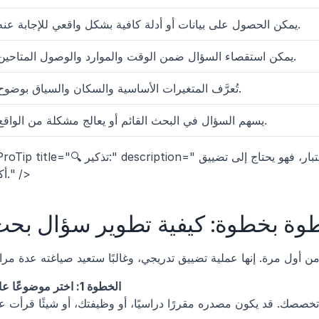
يمكن الحصول على بيانات أو أدلة كافية بشكل واقعي للإجابة عنه.
يمكن استقصاء السؤال ضمن الوقت والموارد والوصول المتاحين.
تُعرَّف المتغيرات الأساسية والسكان والسياق بوضوح.
يسهم السؤال في البحث القائم أو يعالج مشكلة من الواقع.
<ProTip title="🔍 تذكير:" description="إذا بدا سؤالك مثيرًا للإعجاب لكنه مستحيل الاختبار، فهو يحت
أكثر." />
وة بخطوة: كيفية تطوير سؤال بح
الخطوة 1: اختر موضوعًا عامًا