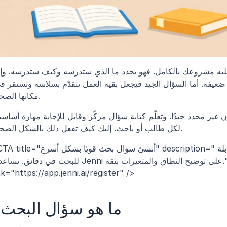
مكانها الصحيح.
لكل طالب أو باحث. إليك كيف تفعل ذلك بالشكل الصحيح.
<CTA title="أنشئ سؤال بحث قويًا بشكل أسرع" description="حوِّل الأفكار الواسعة إلى أسئ
للبحث في دقائق. تساعدك Jenni على توضيح النطاق والمتغيرات بثقة." buttonLabel="جرّب Jenni 
nk="https://app.jenni.ai/register" />
ما هو سؤال البحث