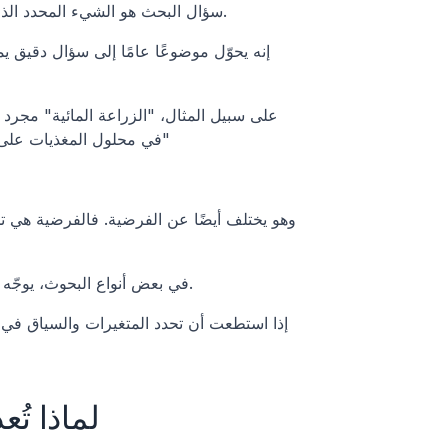
سؤال البحث هو الشيء المحدد الذي تحاول دراستك الوصول إلى فهمه. يجب أن يكون واضحًا وقابلًا للإجابة. 
إنه يحوّل موضوعًا عامًا إلى سؤال دقيق ي
يؤثر تغيير درجة الحموضة (pH) في محلول المغذيات على إنتاج الطماطم في نظام زراعة مائية؟" 
في بعض أنواع البحوث، يوجّه السؤال الاستكشاف المفتوح. وفي أنواع أخرى، يضع تنبؤًا محددًا لاختباره.
لماذا تُع