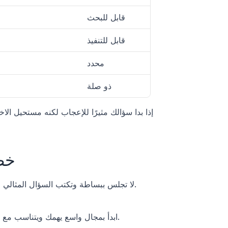
قابل للبحث
قابل للتنفيذ
محدد
ذو صلة
خط
لا تجلس ببساطة وتكتب السؤال المثالي من أول مرة. إنها عملية تضييق تدريجي، وغالبًا ستعيد صياغته عدة مرات.
ابدأ بمجال واسع يهمك ويتناسب مع تخصصك. قد يكون مصدره مقررًا دراسيًا، أو وظيفتك، أو شيئًا قرأت عنه. 