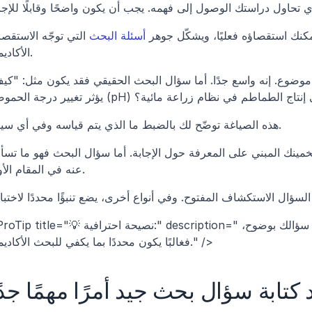
مكنك استقصاؤه فعليًا، ويشكّل جوهر 
أسئلة البحث
الأكاديمي.
هذه الصياغة توضّح لك بالضبط ما الذي يتم قياسه وفي أي سياق.
عنه في المقام الأول. 
<ProTip title="💡 نصيحة احترافية:" description="إذا استطعت أن تحدد المتغيرات والسياق في سؤ
فغالبًا يكون محددًا بما يكفي للبحث الأكاديمي." />
د كتابة سؤال بحث جيد أمرًا مهمًا جدً