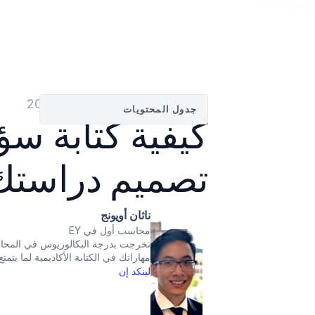
{{HeadCode}}
بواسطة
ناثان أويونج
—
03‏/02‏/2026
جدول المحتويات
تصميم دراستك
ناثان أويونج
محاسب أول في EY
مهاراتك في الكتابة الأكاديمية لما يتمتع
لينكد إن