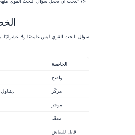
<ProTip title="📝 ملاحظة:" description="يجب أن يجعل سؤال البحث القوي منهجيتك تبدو واضحة للقارئ." /> 
الخص
الخاصية
واضح
مركّز
يتناول قضية واحدة أو علاقة واحدة بدلًا من عدة موضوعات في الوقت نفسه.
موجز
معقّد
قابل للنقاش