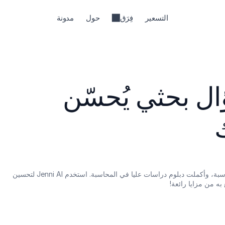
التسعير
فِرَق
حول
مدونة
كيفية كتابة سؤال بحثي يُحسّن 
تخرجت بدرجة البكالوريوس في المحاسبة، وأكملت دبلوم دراسات عليا في المحاسبة. استخدم Jenni AI لتحسين 
 به من مزايا رائعة!