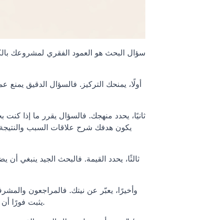
يكون هدفك شرح علاقات السبب والنتيجة 
يثبت فورًا أن مشروعك جاد ومنظّم، ويشكّل مقدمة الورقة البحثية من اللحظة الأولى.