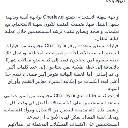
الإيجابيات:
واجهة سهلة الاستخدام: يتمتع Charley.ai بواجهة أنيقة وبديهية 
يسهل التنقل فيها. صُممت المنصة لتكون سهلة الاستخدام، مع 
تعليمات واضحة ونصائح مفيدة ترشد المستخدمين خلال عملية 
كتابة المقال.
خيارات تسعير متعددة: يوفر Charley.ai مجموعة من خيارات 
التسعير لتناسب الاحتياجات والميزانيات المختلفة. ويشمل ذلك 
خطة صغيرة لمن يحتاجون فقط إلى كتابة بضع مقالات شهريًا، 
بالإضافة إلى خطة طلابية لمن يحتاجون إلى عدد كلمات أكبر 
ودعم إضافي. أما الخطة النهائية فتوفر أكبر قيمة، إذ تقدم حدًا 
أعلى لعدد الكلمات مع إمكانية استيراد معايير التقييم وأوراق 
المهام.
أدوات كتابة فعّالة: لدى Charley.ai مجموعة من الميزات التي 
تساعد المستخدمين على كتابة مقالات أفضل في وقت أقل. 
ويشمل ذلك أداة مدمجة للتحقق من الانتحال، ومولّد اقتباسات، 
ومحلل لبنية المقال. يمكن لهذه الأدوات أن تساعد 
المستخدمين على اكتشاف المشكلات المحتملة في مقالاتهم 