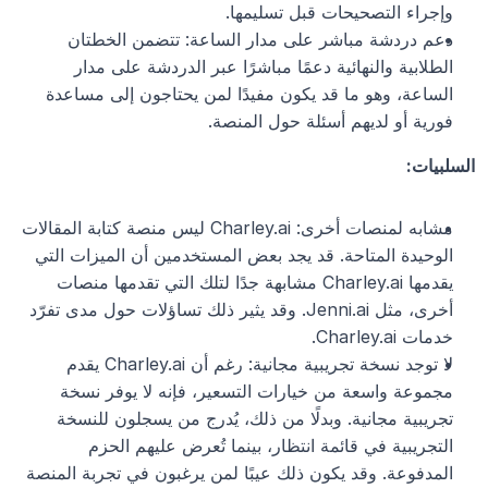
وإجراء التصحيحات قبل تسليمها.
دعم دردشة مباشر على مدار الساعة: تتضمن الخطتان 
الطلابية والنهائية دعمًا مباشرًا عبر الدردشة على مدار 
الساعة، وهو ما قد يكون مفيدًا لمن يحتاجون إلى مساعدة 
فورية أو لديهم أسئلة حول المنصة.
السلبيات:
مشابه لمنصات أخرى: Charley.ai ليس منصة كتابة المقالات 
الوحيدة المتاحة. قد يجد بعض المستخدمين أن الميزات التي 
يقدمها Charley.ai مشابهة جدًا لتلك التي تقدمها منصات 
أخرى، مثل Jenni.ai. وقد يثير ذلك تساؤلات حول مدى تفرّد 
خدمات Charley.ai.
لا توجد نسخة تجريبية مجانية: رغم أن Charley.ai يقدم 
مجموعة واسعة من خيارات التسعير، فإنه لا يوفر نسخة 
تجريبية مجانية. وبدلًا من ذلك، يُدرج من يسجلون للنسخة 
التجريبية في قائمة انتظار، بينما تُعرض عليهم الحزم 
المدفوعة. وقد يكون ذلك عيبًا لمن يرغبون في تجربة المنصة 