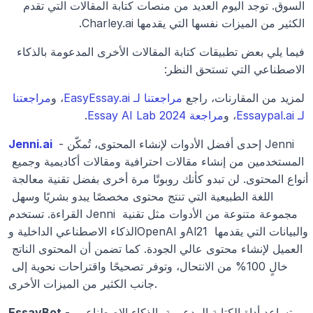
السوق. توجد اليوم العديد من منصات كتابة المقالات التي تقدم 
الكثير من الميزات نفسها التي يقدمها Charley.ai.
فيما يلي بعض تطبيقات كتابة المقالات الأخرى المدعومة بالذكاء 
الاصطناعي التي تستحق النظر:
لمزيد من المقارنات، راجع 
مراجعتنا لـ EasyEssay.ai
، و
مراجعتنا 
لـ Essaypal.ai
، و
مراجعة Essay AI Lab 2024
.
 - إحدى أفضل الأدوات لإنشاء المحتوى، تُمكّن Jenni 
Jenni.ai
المستخدمين من إنشاء مقالات احترافية ومقالات أكاديمية وجميع 
أنواع المحتوى. لن تبدو كأنك روبوتًا مرة أخرى بفضل تقنية معالجة 
اللغة الطبيعية التي تنتج محتوى مخصصًا يبدو بشريًا وسهل 
القراءة. تستخدم Jenni مجموعة متنوعة من الأدوات مثل تقنية 
الذكاء الاصطناعي الداخلية وOpenAI وAl21 والبيانات التي يقدمها 
العميل لإنشاء محتوى عالي الجودة. كما تضمن أن المحتوى الناتج 
خالٍ 100% من الانتحال، وتوفر تصحيحًا واقتراحات نحوية إلى 
جانب الكثير من الميزات الأخرى.
 - تساعد أداة الكتابة المدعومة بالذكاء الاصطناعي 
EssayBot