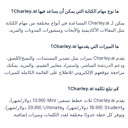
ما نوع مهام الكتابة التي يمكن أن يساعد فيها Charley.ai؟
يمكن لـ Charley.ai المساعدة في أنواع مختلفة من مهام الكتابة 
مثل المقالات الأكاديمية والأبحاث ومنشورات المدونات والمزيد.
ما الميزات التي يقدمها Charley.ai؟
يقدم Charley.ai ميزات مثل تصدير المستندات، والنسخ/اللصق، 
ودعم الدردشة المباشر، واستيراد معايير التقييم، والمزيد. يمكنك 
مراجعة موقعهم الإلكتروني للاطلاع على القائمة الكاملة للميزات.
كم تبلغ تكلفة Charley.ai؟
يقدم Charley.ai ثلاث خطط تسعير: Mini (13.99 دولار/شهر)، 
وStudent (18.99 دولار/شهر)، وUltimate (29.99 دولار/شهر). 
وتوفر كل خطة حدودًا مختلفة لعدد الكلمات وميزات إضافية.