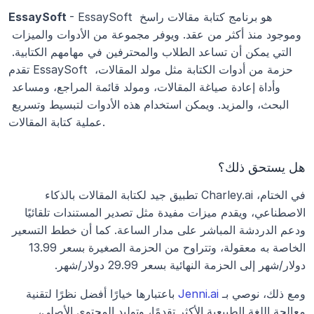
- EssaySoft هو برنامج كتابة مقالات راسخ 
EssaySoft 
وموجود منذ أكثر من عقد. ويوفر مجموعة من الأدوات والميزات 
التي يمكن أن تساعد الطلاب والمحترفين في مهامهم الكتابية. 
تقدم EssaySoft حزمة من أدوات الكتابة مثل مولد المقالات، 
وأداة إعادة صياغة المقالات، ومولد قائمة المراجع، ومساعد 
البحث، والمزيد. ويمكن استخدام هذه الأدوات لتبسيط وتسريع 
عملية كتابة المقالات. 
هل يستحق ذلك؟
في الختام، Charley.ai تطبيق جيد لكتابة المقالات بالذكاء 
الاصطناعي، ويقدم ميزات مفيدة مثل تصدير المستندات تلقائيًا 
ودعم الدردشة المباشر على مدار الساعة. كما أن خطط التسعير 
الخاصة به معقولة، وتتراوح من الحزمة الصغيرة بسعر 13.99 
دولار/شهر إلى الحزمة النهائية بسعر 29.99 دولار/شهر.
ومع ذلك، نوصي بـ
 Jenni.ai
 باعتبارها خيارًا أفضل نظرًا لتقنية 
معالجة اللغة الطبيعية الأكثر تقدمًا، وتوليد المحتوى الأصلي، 