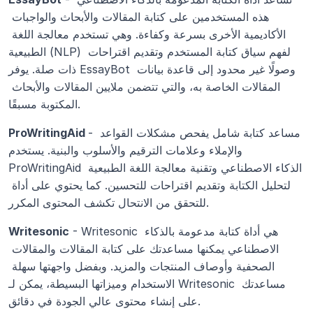
هذه المستخدمين على كتابة المقالات والأبحاث والواجبات 
الأكاديمية الأخرى بسرعة وكفاءة. وهي تستخدم معالجة اللغة 
الطبيعية (NLP) لفهم سياق كتابة المستخدم وتقديم اقتراحات 
ذات صلة. يوفر EssayBot وصولًا غير محدود إلى قاعدة بيانات 
المقالات الخاصة به، والتي تتضمن ملايين المقالات والأبحاث 
المكتوبة مسبقًا. 
- مساعد كتابة شامل يفحص مشكلات القواعد 
ProWritingAid 
والإملاء وعلامات الترقيم والأسلوب والبنية. يستخدم 
ProWritingAid الذكاء الاصطناعي وتقنية معالجة اللغة الطبيعية 
لتحليل الكتابة وتقديم اقتراحات للتحسين. كما يحتوي على أداة 
للتحقق من الانتحال تكشف المحتوى المكرر.
 - Writesonic هي أداة كتابة مدعومة بالذكاء 
Writesonic
الاصطناعي يمكنها مساعدتك على كتابة المقالات والمقالات 
الصحفية وأوصاف المنتجات والمزيد. وبفضل واجهتها سهلة 
الاستخدام وميزاتها البسيطة، يمكن لـ Writesonic مساعدتك 
على إنشاء محتوى عالي الجودة في دقائق.