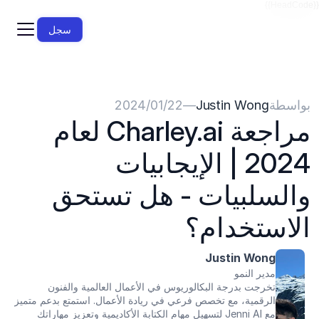
{{HeadCode}}
سجل
بواسطة
Justin Wong
—
22‏/01‏/2024
مراجعة Charley.ai لعام 
2024 | الإيجابيات 
والسلبيات - هل تستحق 
الاستخدام؟
Justin Wong
مدير النمو
تخرجت بدرجة البكالوريوس في الأعمال العالمية والفنون 
الرقمية، مع تخصص فرعي في ريادة الأعمال. استمتع بدعم متميز 
مع Jenni AI لتسهيل مهام الكتابة الأكاديمية وتعزيز مهاراتك 