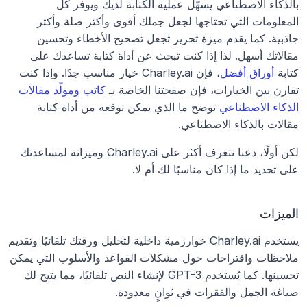
بالذكاء الاصطناعي يسهّل عملية الكتابة لديك ويوفر كل 
المعلومات التي تحتاجها لجعل جملك أقوى وأكثر صلة وأكثر 
جاذبية. كما يقدم ميزة تحرير تجعل تصحيح الأخطاء وتحسين 
مقالاتك أسهل. لذا إذا كنت تبحث عن أداة كتابة تساعدك على 
كتابة 
أوراق أفضل
، فإن Charley.ai خيار مناسب جدًا. وإذا كنت 
تقارن بين الخيارات، فإن صفحتنا الخاصة بـ 
كاتب ومولّد مقالات 
الذكاء الاصطناعي
 توضح ما الذي يمكن توقعه من أداة كتابة 
مقالات بالذكاء الاصطناعي.
لكن أولًا، دعنا نتعرف أكثر على Charley.ai وميزاته لمساعدتك 
على تحديد ما إذا كان مناسبًا لك أم لا.
الميزات
يستخدم Charley.ai خوارزمية داخلية لتحليل ورقتك تلقائيًا وتقديم 
ملاحظات واقتراحات حول مشكلات القواعد والأسلوب التي يمكن 
تحسينها. كما يُستخدم GPT-3 لإنشاء النص تلقائيًا، مما يتيح لك 
صياغة الجمل والفقرات في ثوانٍ معدودة.