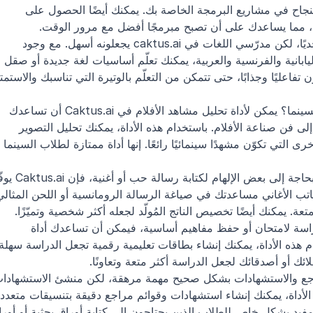
Python، يوفّر caktus.ai كل ما تحتاجه للنجاح في مشاريع البرمجة الخاصة بك. يمكنك أيضًا الحصول على 
ك، مما يساعدك على أن تصبح مبرمجًا أفضل مع مرور الوقت.
مدرّسو اللغات: تعلّم لغة جديدة قد يكون تحديًا، لكن مدرّسي اللغات في caktus.ai يجعلونه أسهل. مع وجود 
مدرّسين للإسبانية والمندرينية والروسية واليابانية والفرنسية والعربية، يمكنك تعلّم أساسيات لغة جديدة أو صقل 
تحليل مشاهد الأفلام: هل أنت من عشّاق السينما؟ يمكن لأداة تحليل مشاهد الأفلام في Caktus.ai أن تساعدك 
على تفكيك أفلامك المفضلة والتعرّف أكثر إلى فن صناعة الأفلام. باستخدام هذه الأداة، يمكنك تحليل التصوير 
. يمكنك أيضًا تخصيص الناتج المُولّد لجعله أكثر شخصية وتميّزًا.
البطاقات التعليمية: إذا كنت بحاجة إلى الدراسة لامتحان أو حفظ مفاهيم أساسية، فيمكن أن تساعدك أداة 
ائك أو أصدقائك لجعل الدراسة أكثر متعة وتعاونًا.