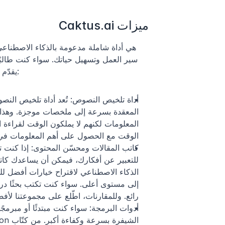
ميزات Caktus.ai
فإن caktus.ai يقدّم ما يناسبك. دعنا نلقي نظرة أقرب على بعض أبرز ميزاته:
الوقت مع الحصول على أهم المعلومات في
رائع. وللمقارنات، اطّلع على مجموعتنا لأف