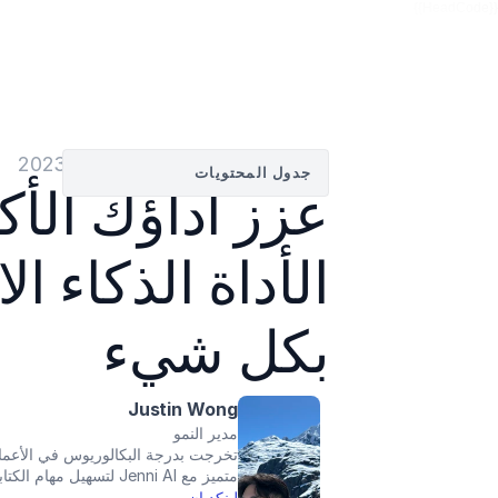
{{HeadCode}}
بواسطة
Justin Wong
—
02‏/04‏/2023
جدول المحتويات
بكل شيء
Justin Wong
مدير النمو
متميز مع Jenni AI لتسهيل مهام الكتابة الأكاديمية وتعزيز مهاراتك بطريقة جذابة!
لينكد إن