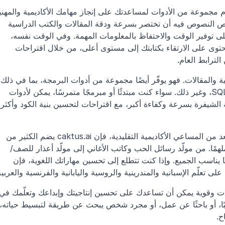
بسهولة. فعلى سبيل المثال، تستطيع أداة تلخيص النصوص فيه أن تختصر بسرعة ودقة المقالات والكتب الدراسية 
المعقدة إلى ملخصات موجزة، مما يساعدك على توفير الوقت والاحتفاظ بالمعلومات المهمة. وفي الوقت نفسه، 
يمكن أن يساعدك كاتب المقالات ومحسّن المحتوى على الارتقاء بكتابتك إلى مستوى أعلى، من خلال اقتراحات 
الترابط العام.
لكن caktus.ai لا يقتصر
كاتب Python، وكاتب JavaScript، وكاتب SQL، وغير ذلك. سواء كنت مبتدئًا أو مبرمجًا متمرسًا، يمكن لأدوات 
البرمجة في caktus.ai 
وإذا كنت ترغب في توسيع آفاقك إلى ما هو أبعد من المساعي الأكاديمية التقليدية، فإن caktus.ai يضم الكثير من 
ملهمًا. من مولّد رسائل الحب وكاتب الأغاني إلى مولّد أعذار للصف/
الغياب ومجيب النصوص، يقدّم caktus.ai شيئًا يناسب الجميع. وإذا كنت تتطلع إلى تحسين مهاراتك اللغوية، فإن 
تعلّم الإسبانية والمندرينية والروسية واليابانية والفرنسية والعربية