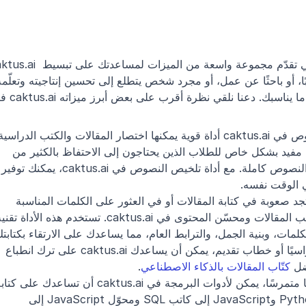
caktus.ai هي أداة شاملة مدعومة بالذكاء الاصطناعي تقدّم مجموعة واسعة من الميزا
المعقدة بسرعة إلى ملخصات موجزة. وهذا مفيد بشكل خاص للطلاب الذين يحتاجون إلى الاحتفاظ بالكثير من 
المعلومات لكنهم لا يملكون الوقت لقراءة ا
 الوقت نفسه.
كاتب المقالات ومحسّن المحتوى: إذا كنت تجد صعوبة في كتابة المقالات أو في العثور على الكلمات المناسبة 
إلى مستوى أعلى. سواء كنت تكتب بحثًا دراسيًا أو خطاب تقديم، يمكن أن يساعدك caktus.ai على ترك انطباع 
ضل 
كتّاب المقالات بالذكاء الاصطناعي
.
الشيفرة بسرعة وكفاءة أكبر. من كتّاب Python وJavaScript إلى كاتب SQL ومحوّل JavaScript إلى 