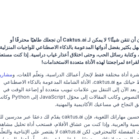
هل سئمت من أن تكون بارعًا في كل شيء دون أن تتقن شيئًا؟ لا يمكن لـ Caktus.ai أن تجعلك طاهيًا محترفًا أو 
لقراءة لمراجعتنا لهذه الأداة متعددة الاستخدامات!
 أداة مختلفة فقط لإنجاز أعمالك الدراسية، وتعلّم اللغات، و
، وغير ذلك الكثير؟ حان الوقت لتبسيط حياتك مع caktus.ai، الأداة الشاملة المدعومة بالذكاء الاصطناعي 
التي تفعل كل شيء. مع caktus.ai، لن تضطر بعد الآن إلى التنقل بين علامات تبويب متعددة أو إضاعة الوقت في 