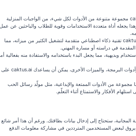
مجموعة واسعة من الميزات: يقدّم caktus.ai مجموعة متنوعة من الأدوات لكل شيء، من الواجبات المنزلية 
ه.
تقنية ذكاء اصطناعي متقدمة: يستخدم caktus.ai تقنية ذكاء اصطناعي متقدمة لتشغيل الكثير من ميزاته، مما 
 المقدمة في دراسته أو مساره المهني.
يوفّر الوقت: بفضل أداة تلخيص النصوص، وأدوات البرمجة، والميزات الأخرى، يمكن أن يس
أدوات ممتعة وإبداعية: يوفّر caktus.ai أيضًا مجموعة من الأدوات الممتعة والإبداعية، مثل مولّد رسائل الحب 
تلهام الأفكار والاستمتاع أثناء التعلّم.
مطلوب إدخال بيانات البطاقة: لتجربة الخطة المجانية، ستحتاج إلى إدخال بيانات بطاقتك. و
في كثير من الخدمات عبر الإنترنت، فقد لا يروق لبعض المستخدمين المترددين في مشاركة معلومات الدفع 