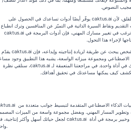
 والمتنوعة لإبقائك مستمتعًا وملهمًا، بما في ذلك مولّد أعذار للصف/
 ومجيب النصوص.
لكن ماذا لو كنت تبحث عن وظيفة؟ لا داعي للقلق، لأن caktus.ai يوفّر أيضًا أدوات تساعدك في الحصول على 
وظيفة أحلامك. يمكن أن يساعدك مولّد خطاب التقديم ونقاط السيرة ال
قوي لدى أصحاب العمل المحتملين. وإذا كنت ترغب في تغيير مسارك المهني، فإن أدوات البرمجة في caktus.ai 
جها لإجراء هذا التحول.
سواء كنت طالبًا، أو باحثًا عن عمل، أو مجرد شخص يبحث عن طريقة لزيادة إنتاجيته وإبداعه، فإن caktus.ai يقدّم 
شخصي، ومدرّس لغات، وخبير برمجة، كل ذلك في أداة واحدة. في مراجعتنا المتعمقة لـ caktus.ai، سنلقي نظرة 
كشف كيف يمكنها مساعدتك في تحقيق أهدافك.
caktus.ai هي أداة شاملة عبر الإنترنت تستخدم تقنيات الذكاء الاصطناعي المتقدمة لت
لجعل حياتك أسهل وأكثر إنتاجية، فإن caktus.ai أشبه بامتلاك مساعد شخصي ومدرّس لغات وخبير برمجة في
واحدة.