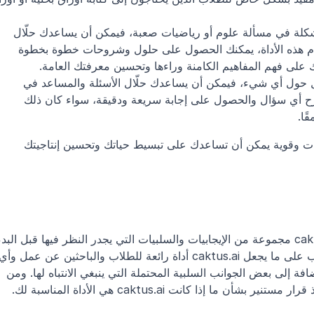
حلّال العلوم والرياضيات: إذا كنت تواجه مشكلة في مسألة علوم أو رياضيات صعبة، فيمكن أن يساعدك حلّال 
العلوم والرياضيات في caktus.ai. باستخدام هذه الأداة، يمكنك الحصول على حلول وشروحات خطوة بخطوة 
لى فهم المفاهيم الكامنة وراءها وتحسين معرفتك العامة.
حلّال الأسئلة والمساعد: إذا كان لديك سؤال حول أي شيء، فيمكن أن يساعدك حلّال الأسئلة والمساعد في 
caktus.ai. باستخدام هذه الأداة، يمكنك طرح أي سؤال والحصول على إجابة سريعة ودقيقة، سواء كان ذلك 
ًا.
بشكل عام، caktus.ai أداة متعددة الاستخدامات وقوية يمكن أن تساعدك على تبسيط حياتك وتحسين إنتاجيتك 
شخص يتطلع إلى تحسين إنتاجيته وتعلّمه، بالإضافة إلى بعض الجوانب السلبية المحتملة التي ينبغي الانتباه لها. ومن 
ما إذا كانت caktus.ai هي الأداة المناسبة لك.